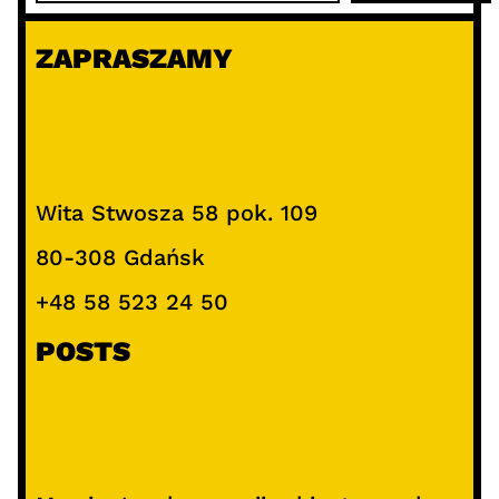
u
k
ZAPRASZAMY
a
j
Wita Stwosza 58 pok. 109
80-308 Gdańsk
+48 58 523 24 50
POSTS