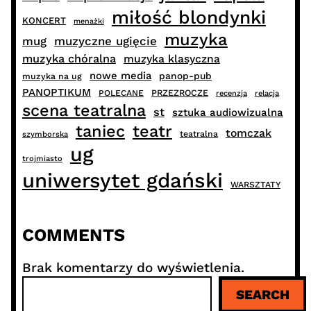
miłość blondynki
KONCERT
menażki
muzyka
muzyczne ugięcie
mug
muzyka chóralna
muzyka klasyczna
nowe media
panop-pub
muzyka na ug
PANOPTIKUM
PRZEZROCZE
POLECANE
recenzja
relacja
scena teatralna
st
sztuka audiowizualna
taniec
teatr
tomczak
teatralna
szymborska
ug
trojmiasto
uniwersytet gdański
WARSZTATY
COMMENTS
Brak komentarzy do wyświetlenia.
S
SEARCH
z