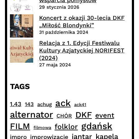
wsparcia pomysłów
29 stycznia 2026
Koncert z okazji 30-lecia DKF
„Miłość Blondynki”
31 października 2024
Relacja z 1. Edycji Festiwalu
Kultury Azjatyckiej NORIFEST
(2024)
27 maja 2024
TAGS
ack
1.43
143
achug
ack41
alternator
DKF
event
CHÓR
gdańsk
FILM
folklor
filmowa
jantar
kapela
impro
improwizacje