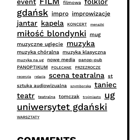
FILM
folklor
event
filmowa
gdańsk
impro
improwizacje
jantar
kapela
KONCERT
menażki
miłość blondynki
mug
muzyka
muzyczne ugięcie
muzyka chóralna
muzyka klasyczna
nowe media
panop-pub
muzyka na ug
PANOPTIKUM
PRZEZROCZE
POLECANE
scena teatralna
st
recenzja
relacja
taniec
sztuka audiowizualna
szymborska
ug
teatr
tomczak
teatralna
trojmiasto
uniwersytet gdański
WARSZTATY