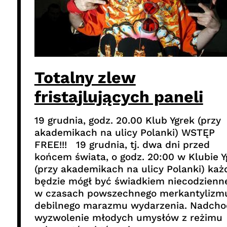
Totalny zlew
fristajlujących paneli
19 grudnia, godz. 20.00 Klub Ygrek (przy
akademikach na ulicy Polanki) WSTĘP
FREE!!! 19 grudnia, tj. dwa dni przed
końcem świata, o godz. 20:00 w Klubie Y
(przy akademikach na ulicy Polanki) każ
będzie mógł być świadkiem niecodzienn
w czasach powszechnego merkantylizmu
debilnego marazmu wydarzenia. Nadcho
wyzwolenie młodych umysłów z reżimu