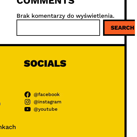
COMMENTS
Brak komentarzy do wyświetlenia.
S
SEARCH
z
u
k
a
j
SOCIALS
@facebook
@instagram
ń
@youtube
unkach