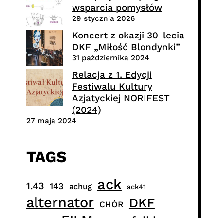
wsparcia pomysłów
29 stycznia 2026
Koncert z okazji 30-lecia
DKF „Miłość Blondynki”
31 października 2024
Relacja z 1. Edycji
Festiwalu Kultury
Azjatyckiej NORIFEST
(2024)
27 maja 2024
TAGS
ack
1.43
143
achug
ack41
alternator
DKF
CHÓR