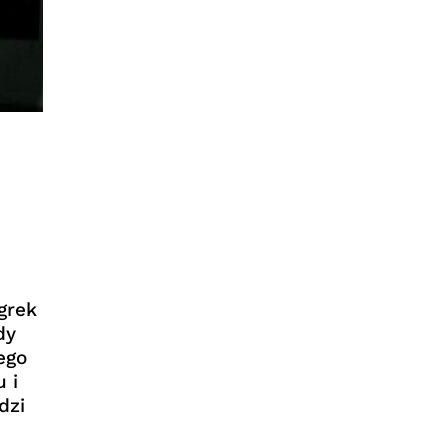
grek
dy
ego
 i
dzi