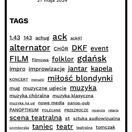
27 maja 2024
TAGS
ack
1.43
143
achug
ack41
alternator
DKF
event
CHÓR
gdańsk
FILM
folklor
filmowa
jantar
kapela
impro
improwizacje
miłość blondynki
KONCERT
menażki
muzyka
muzyczne ugięcie
mug
muzyka chóralna
muzyka klasyczna
nowe media
panop-pub
muzyka na ug
PANOPTIKUM
PRZEZROCZE
POLECANE
recenzja
relacja
scena teatralna
st
sztuka audiowizualna
taniec
teatr
tomczak
teatralna
szymborska