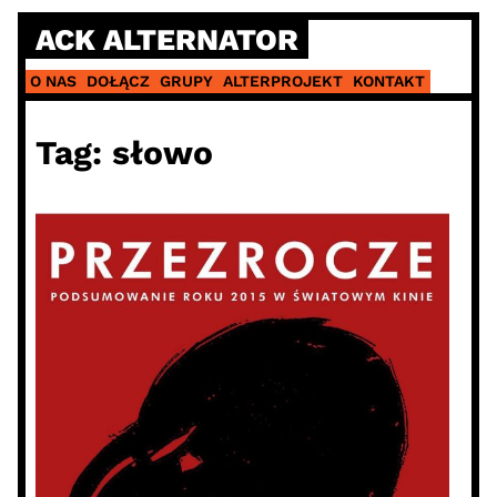
Skip
ACK ALTERNATOR
to
content
O NAS
DOŁĄCZ
GRUPY
ALTERPROJEKT
KONTAKT
Tag:
słowo