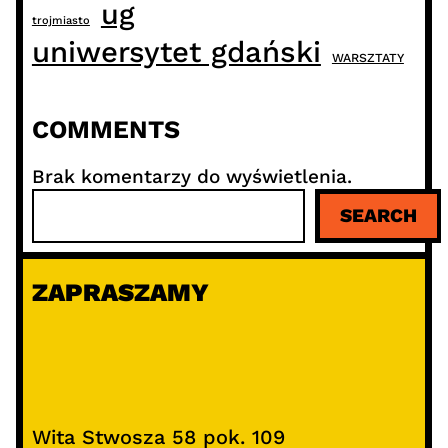
ug
trojmiasto
uniwersytet gdański
WARSZTATY
COMMENTS
Brak komentarzy do wyświetlenia.
S
SEARCH
z
u
k
ZAPRASZAMY
a
j
Wita Stwosza 58 pok. 109