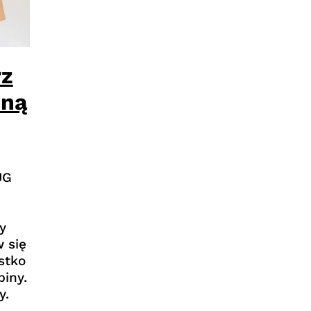
rz
zną
UG
y
w się
stko
piny.
y.