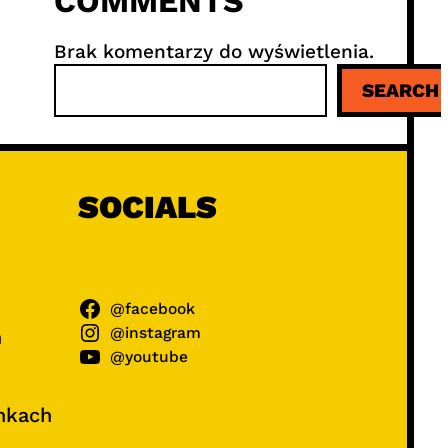
COMMENTS
Brak komentarzy do wyświetlenia.
S
SEARCH
z
u
k
a
j
SOCIALS
@facebook
@instagram
ń
@youtube
unkach