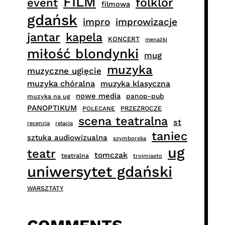
FILM
folklor
event
filmowa
gdańsk
impro
improwizacje
jantar
kapela
KONCERT
menażki
miłość blondynki
mug
muzyka
muzyczne ugięcie
muzyka chóralna
muzyka klasyczna
nowe media
panop-pub
muzyka na ug
PANOPTIKUM
PRZEZROCZE
POLECANE
scena teatralna
st
recenzja
relacja
taniec
sztuka audiowizualna
szymborska
ug
teatr
tomczak
teatralna
trojmiasto
uniwersytet gdański
WARSZTATY