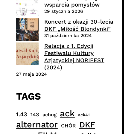
wsparcia pomysłów
29 stycznia 2026
Koncert z okazji 30-lecia
DKF „Miłość Blondynki”
31 października 2024
Relacja z 1. Edycji
Festiwalu Kultury
Azjatyckiej NORIFEST
(2024)
27 maja 2024
TAGS
ack
1.43
143
achug
ack41
alternator
DKF
CHÓR