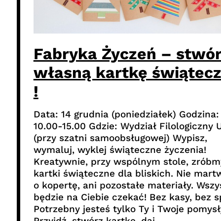
Fabryka Życzeń – stwó
własną kartkę świątec
!
Data: 14 grudnia (poniedziałek) Godzina:
10.00-15.00 Gdzie: Wydział Filologiczny 
(przy szatni samoobsługowej) Wypisz,
wymaluj, wyklej świąteczne życzenia!
Kreatywnie, przy wspólnym stole, zróbm
kartki świąteczne dla bliskich. Nie mart
o kopertę, ani pozostałe materiały. Wszy
będzie na Ciebie czekać! Bez kasy, bez s
Potrzebny jesteś tylko Ty i Twoje pomysł
Przyjdź, stwórz kartkę, daj…