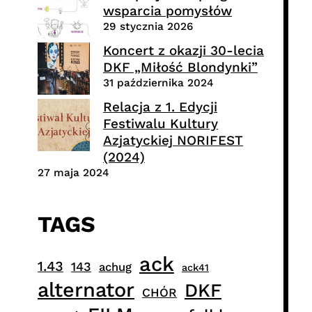
wsparcia pomysłów
29 stycznia 2026
Koncert z okazji 30-lecia
DKF „Miłość Blondynki”
31 października 2024
Relacja z 1. Edycji
Festiwalu Kultury
Azjatyckiej NORIFEST
(2024)
27 maja 2024
TAGS
ack
1.43
143
achug
ack41
alternator
DKF
CHÓR