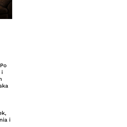
 Po
i
m
ska
n
ek,
ia i