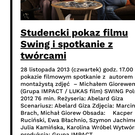
Studencki pokaz filmu
Swing i spotkanie z
twórcami
28 listopada 2013 (czwartek) godz. 17.00
pokazie filmowym spotkanie z autorem 
montażystą zdjęć – Michałem Giorewe
(Grupa IMPACT / LUKAS film) SWING Pol
2012 76 min. Reżyseria: Abelard Giza
Scenariusz: Abelard Giza Zdjęcia: Marci
Brach, Michał Giorew Obsada: Kacper
Ruciński, Ewa Błachnio, Szymon Jachim
Julia Kamińska, Karolina Wróbel Wytwórn
produkcja: Grupa IMPACT…