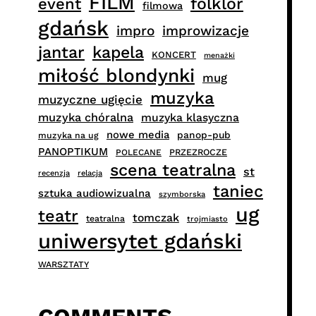
FILM
folklor
event
filmowa
gdańsk
impro
improwizacje
jantar
kapela
KONCERT
menażki
miłość blondynki
mug
muzyka
muzyczne ugięcie
muzyka chóralna
muzyka klasyczna
nowe media
panop-pub
muzyka na ug
PANOPTIKUM
PRZEZROCZE
POLECANE
scena teatralna
st
recenzja
relacja
taniec
sztuka audiowizualna
szymborska
ug
teatr
tomczak
teatralna
trojmiasto
uniwersytet gdański
WARSZTATY