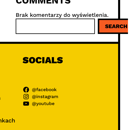
COMMENTS
Brak komentarzy do wyświetlenia.
S
SEARCH
z
u
k
a
j
SOCIALS
@facebook
@instagram
ń
@youtube
unkach