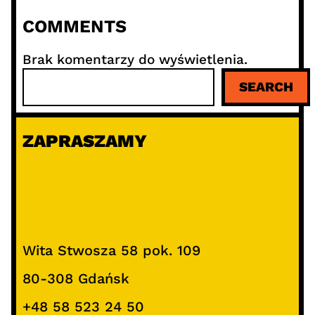
COMMENTS
Brak komentarzy do wyświetlenia.
S
SEARCH
z
u
k
ZAPRASZAMY
a
j
Wita Stwosza 58 pok. 109
80-308 Gdańsk
+48 58 523 24 50