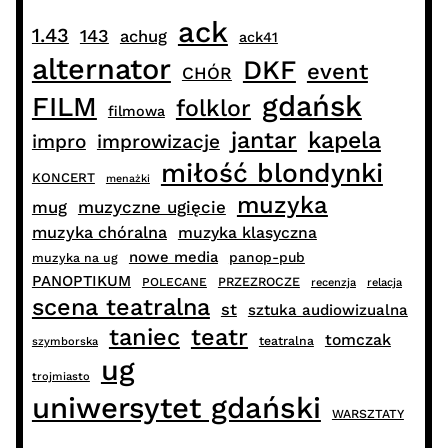
ack
1.43
143
achug
ack41
alternator
DKF
event
CHÓR
gdańsk
FILM
folklor
filmowa
jantar
kapela
impro
improwizacje
miłość blondynki
KONCERT
menażki
muzyka
muzyczne ugięcie
mug
muzyka chóralna
muzyka klasyczna
nowe media
panop-pub
muzyka na ug
PANOPTIKUM
PRZEZROCZE
POLECANE
recenzja
relacja
scena teatralna
st
sztuka audiowizualna
taniec
teatr
tomczak
teatralna
szymborska
ug
trojmiasto
uniwersytet gdański
WARSZTATY