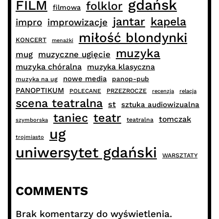
gdańsk
FILM
folklor
filmowa
jantar
kapela
impro
improwizacje
miłość blondynki
KONCERT
menażki
muzyka
muzyczne ugięcie
mug
muzyka chóralna
muzyka klasyczna
nowe media
panop-pub
muzyka na ug
PANOPTIKUM
PRZEZROCZE
POLECANE
recenzja
relacja
scena teatralna
st
sztuka audiowizualna
taniec
teatr
tomczak
teatralna
szymborska
ug
trojmiasto
uniwersytet gdański
WARSZTATY
COMMENTS
Brak komentarzy do wyświetlenia.