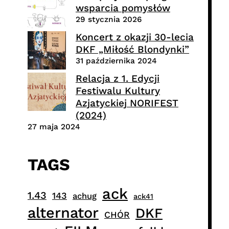
wsparcia pomysłów
29 stycznia 2026
Koncert z okazji 30-lecia
DKF „Miłość Blondynki”
31 października 2024
Relacja z 1. Edycji
Festiwalu Kultury
Azjatyckiej NORIFEST
(2024)
27 maja 2024
TAGS
ack
1.43
143
achug
ack41
alternator
DKF
CHÓR