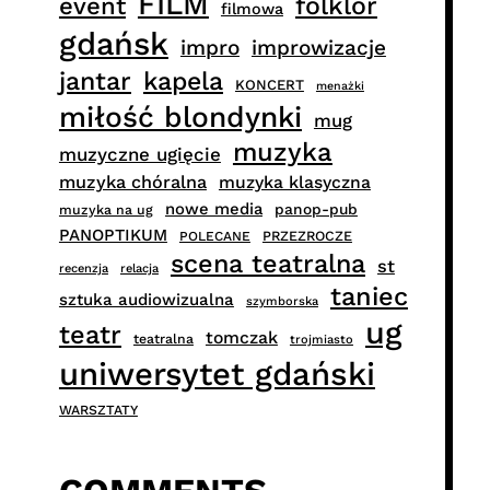
FILM
folklor
event
filmowa
gdańsk
impro
improwizacje
jantar
kapela
KONCERT
menażki
miłość blondynki
mug
muzyka
muzyczne ugięcie
muzyka chóralna
muzyka klasyczna
nowe media
panop-pub
muzyka na ug
PANOPTIKUM
PRZEZROCZE
POLECANE
scena teatralna
st
recenzja
relacja
taniec
sztuka audiowizualna
szymborska
ug
teatr
tomczak
teatralna
trojmiasto
uniwersytet gdański
WARSZTATY