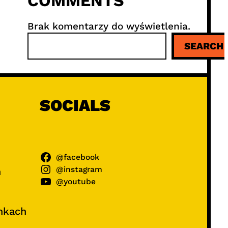
COMMENTS
Brak komentarzy do wyświetlenia.
S
SEARCH
z
u
k
a
j
SOCIALS
@facebook
@instagram
ń
@youtube
unkach