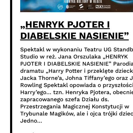
„HENRYK PJOTER I
DIABELSKIE NASIENIE”
Spektakl w wykonaniu Teatru UG Stand
Studio w reż. Jana Orszulaka „HENRYK
PJOTER I DIABELSKIE NASIENIE” Parodi
dramatu „Harry Potter i przeklęte dzieck
Jacka Thorne’a, Johna Tiffany’ego oraz J
Rowling Spektakl opowiada o przyszłośc
Harry’ego… tzn. Henryka Pjotera, obecni
zapracowanego szefa Działu ds.
Przestrzegania Magicznej Konstytucji w
Trybunale Magików, ale i ojca trójki dziec
Jedno…