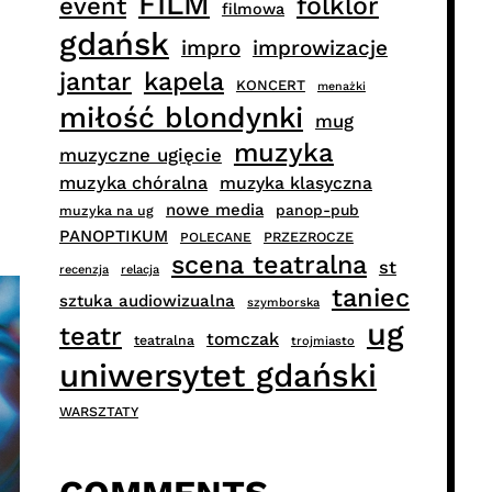
FILM
folklor
event
filmowa
gdańsk
impro
improwizacje
jantar
kapela
KONCERT
menażki
miłość blondynki
mug
muzyka
muzyczne ugięcie
muzyka chóralna
muzyka klasyczna
nowe media
panop-pub
muzyka na ug
PANOPTIKUM
PRZEZROCZE
POLECANE
scena teatralna
st
recenzja
relacja
taniec
sztuka audiowizualna
szymborska
ug
teatr
tomczak
teatralna
trojmiasto
uniwersytet gdański
WARSZTATY