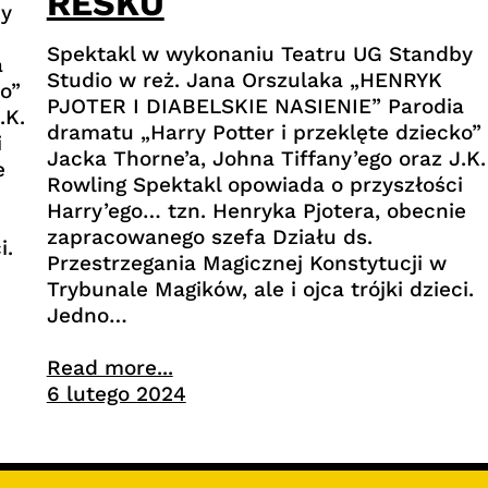
RESKU
by
Spektakl w wykonaniu Teatru UG Standby
a
Studio w reż. Jana Orszulaka „HENRYK
o”
PJOTER I DIABELSKIE NASIENIE” Parodia
.K.
dramatu „Harry Potter i przeklęte dziecko”
i
Jacka Thorne’a, Johna Tiffany’ego oraz J.K.
e
Rowling Spektakl opowiada o przyszłości
Harry’ego… tzn. Henryka Pjotera, obecnie
zapracowanego szefa Działu ds.
i.
Przestrzegania Magicznej Konstytucji w
Trybunale Magików, ale i ojca trójki dzieci.
Jedno…
Read more...
6 lutego 2024