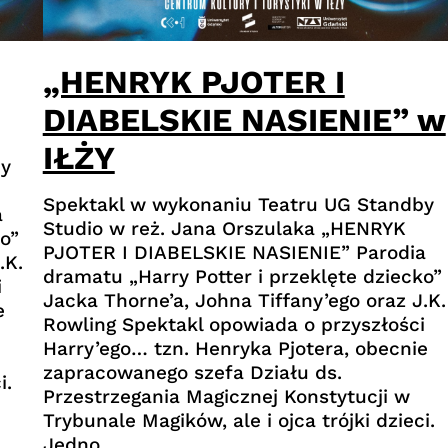
„HENRYK PJOTER I
DIABELSKIE NASIENIE” w
IŁŻY
by
Spektakl w wykonaniu Teatru UG Standby
a
Studio w reż. Jana Orszulaka „HENRYK
o”
PJOTER I DIABELSKIE NASIENIE” Parodia
.K.
dramatu „Harry Potter i przeklęte dziecko”
i
Jacka Thorne’a, Johna Tiffany’ego oraz J.K.
e
Rowling Spektakl opowiada o przyszłości
Harry’ego… tzn. Henryka Pjotera, obecnie
zapracowanego szefa Działu ds.
i.
Przestrzegania Magicznej Konstytucji w
Trybunale Magików, ale i ojca trójki dzieci.
Jedno…