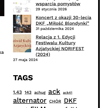
wsparcia pomysłów
29 stycznia 2026
Koncert z okazji 30-lecia
DKF „Miłość Blondynki”
31 października 2024
Relacja z 1. Edycji
Festiwalu Kultury
Azjatyckiej NORIFEST
ka
(2024)
27 maja 2024
TAGS
ack
1.43
143
achug
ack41
alternator
DKF
CHÓR