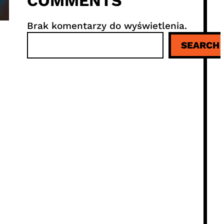
COMMENTS
Brak komentarzy do wyświetlenia.
S
SEARCH
z
u
k
a
j