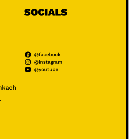
SOCIALS
@facebook
@instagram
ń
@youtube
unkach
–
e
m