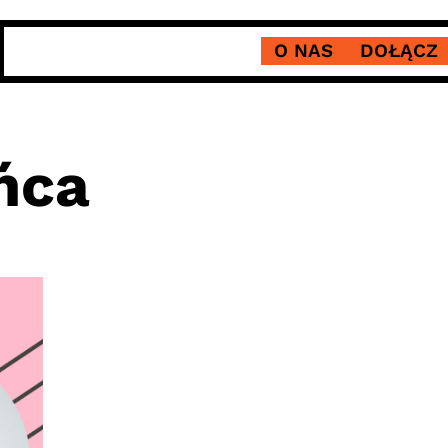
O NAS
DOŁĄCZ
ńca