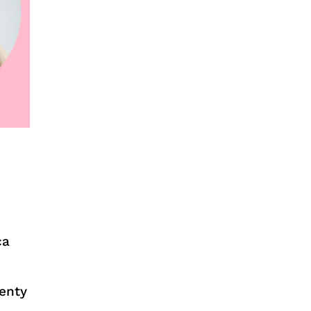
ca
enty