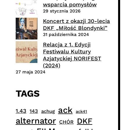
wsparcia pomysłów
29 stycznia 2026
Koncert z okazji 30-lecia
DKF „Miłość Blondynki”
31 października 2024
Relacja z 1. Edycji
Festiwalu Kultury
Azjatyckiej NORIFEST
(2024)
27 maja 2024
TAGS
ack
1.43
143
achug
ack41
alternator
DKF
CHÓR