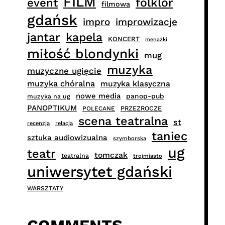
FILM
folklor
event
filmowa
gdańsk
impro
improwizacje
jantar
kapela
KONCERT
menażki
miłość blondynki
mug
muzyka
muzyczne ugięcie
muzyka chóralna
muzyka klasyczna
nowe media
panop-pub
muzyka na ug
PANOPTIKUM
PRZEZROCZE
POLECANE
scena teatralna
st
recenzja
relacja
taniec
sztuka audiowizualna
szymborska
ug
teatr
tomczak
teatralna
trojmiasto
uniwersytet gdański
WARSZTATY