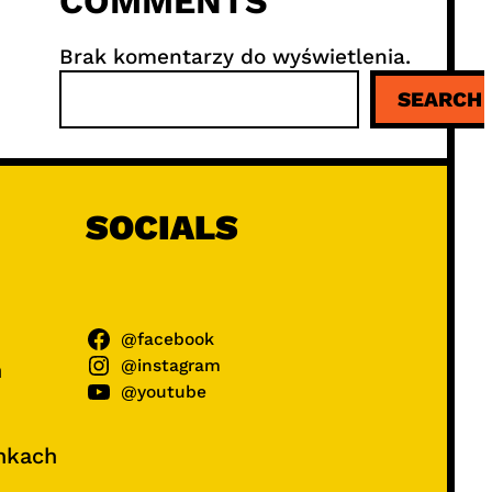
COMMENTS
Brak komentarzy do wyświetlenia.
S
SEARCH
z
u
k
a
j
SOCIALS
@facebook
@instagram
ń
@youtube
unkach