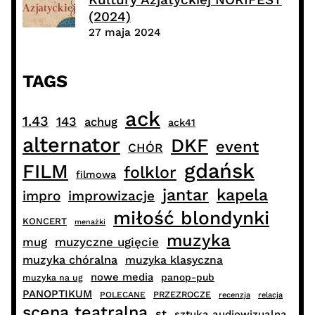
(2024)
27 maja 2024
TAGS
ack
1.43
143
achug
ack41
alternator
DKF
event
CHÓR
gdańsk
FILM
folklor
filmowa
jantar
kapela
impro
improwizacje
miłość blondynki
KONCERT
menażki
muzyka
muzyczne ugięcie
mug
muzyka chóralna
muzyka klasyczna
nowe media
panop-pub
muzyka na ug
PANOPTIKUM
PRZEZROCZE
POLECANE
recenzja
relacja
scena teatralna
st
sztuka audiowizualna