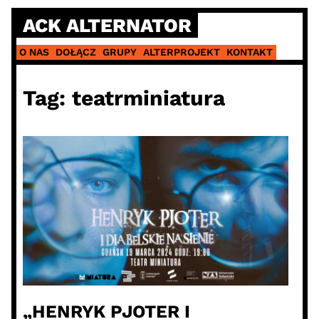
Skip
ACK ALTERNATOR
to
content
O NAS
DOŁĄCZ
GRUPY
ALTERPROJEKT
KONTAKT
Tag:
teatrminiatura
„HENRYK PJOTER I