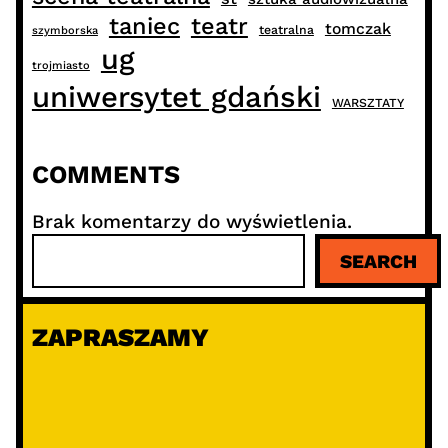
taniec
teatr
tomczak
teatralna
szymborska
ug
trojmiasto
uniwersytet gdański
WARSZTATY
COMMENTS
Brak komentarzy do wyświetlenia.
S
SEARCH
z
u
k
ZAPRASZAMY
a
j