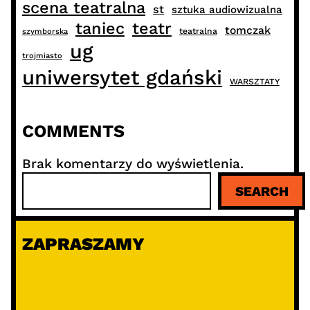
scena teatralna
st
sztuka audiowizualna
taniec
teatr
tomczak
teatralna
szymborska
ug
trojmiasto
uniwersytet gdański
WARSZTATY
COMMENTS
Brak komentarzy do wyświetlenia.
S
SEARCH
z
u
k
ZAPRASZAMY
a
j