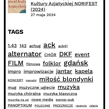
Kultury Azjatyckiej NORIFEST
(2024)
27 maja 2024
TAGS
ack
1.43
143
achug
ack41
alternator
DKF
event
CHÓR
gdańsk
FILM
folklor
filmowa
jantar
kapela
impro
improwizacje
miłość blondynki
KONCERT
menażki
muzyka
muzyczne ugięcie
mug
muzyka chóralna
muzyka klasyczna
nowe media
panop-pub
muzyka na ug
PANOPTIKUM
PRZEZROCZE
POLECANE
recenzja
relacja