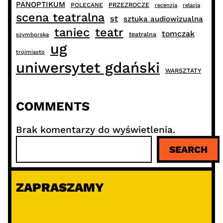
PANOPTIKUM
PRZEZROCZE
POLECANE
recenzja
relacja
scena teatralna
st
sztuka audiowizualna
taniec
teatr
tomczak
teatralna
szymborska
ug
trojmiasto
uniwersytet gdański
WARSZTATY
COMMENTS
Brak komentarzy do wyświetlenia.
S
SEARCH
z
u
k
ZAPRASZAMY
a
j