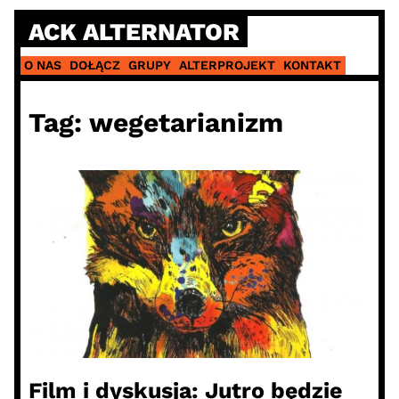
Skip
ACK ALTERNATOR
to
content
O NAS
DOŁĄCZ
GRUPY
ALTERPROJEKT
KONTAKT
Tag:
wegetarianizm
Film i dyskusja: Jutro będzie