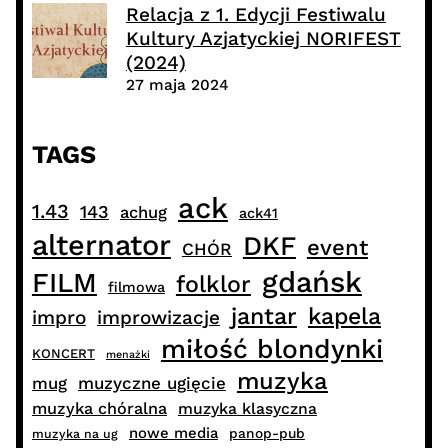
Relacja z 1. Edycji Festiwalu
Kultury Azjatyckiej NORIFEST
(2024)
27 maja 2024
TAGS
ack
1.43
143
achug
ack41
alternator
DKF
event
CHÓR
gdańsk
FILM
folklor
filmowa
jantar
kapela
impro
improwizacje
miłość blondynki
KONCERT
menażki
muzyka
muzyczne ugięcie
mug
muzyka chóralna
muzyka klasyczna
nowe media
panop-pub
muzyka na ug