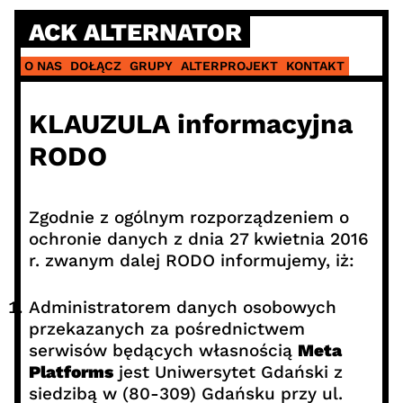
Skip
ACK ALTERNATOR
to
content
O NAS
DOŁĄCZ
GRUPY
ALTERPROJEKT
KONTAKT
KLAUZULA informacyjna
RODO
Zgodnie z ogólnym rozporządzeniem o
ochronie danych z dnia 27 kwietnia 2016
r. zwanym dalej RODO informujemy, iż:
Administratorem danych osobowych
przekazanych za pośrednictwem
serwisów będących własnością
Meta
Platforms
jest Uniwersytet Gdański z
siedzibą w (80-309) Gdańsku przy ul.