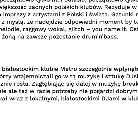
 większość zacnych polskich klubów. Rezyduje w 
mprezy z artystami z Polski i świata. Gatunki 
a z myślą, że nadejdzie odpowiedni moment by to
lodie, raggowy wokal, glitch – you name it. Ost
o żoną na zawsze pozostanie drum’n’bass.
białostockim klubie Metro szczególnie wpłynęło
órzy wtajemniczali go w tą muzykę i sztukę DJs
znie rosła. Zagłębiając się dalej w muzykę bre
ie ale też w razie potrzeby nie pogardzi dobrym
wał wraz z lokalnymi, białostockimi DJami w kl