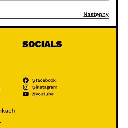
Następny
SOCIALS
@facebook
@instagram
ń
@youtube
unkach
–
e