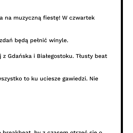
a na muzyczną fiestę! W czwartek
zdań będą pełnić winyle.
j z Gdańska i Białegostoku. Tłusty beat
szystko to ku uciesze gawiedzi. Nie
 breakbeat, by z czasem otrzeć się o