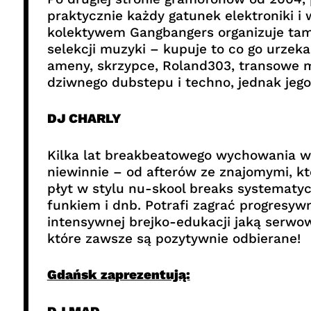
praktycznie każdy gatunek elektroniki i
kolektywem Gangbangers organizuje tam i
selekcji muzyki – kupuje to co go urzek
ameny, skrzypce, Roland303, transowe me
dziwnego dubstepu i techno, jednak jeg
DJ CHARLY
Kilka lat breakbeatowego wychowania w 
niewinnie – od afterów ze znajomymi, kt
płyt w stylu nu-skool breaks systematyc
funkiem i dnb. Potrafi zagrać progresywn
intensywnej brejko-edukacji jaką serwo
które zawsze są pozytywnie odbierane!
Gdańsk zaprezentują: