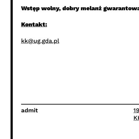
Wstęp wolny, dobry melanż gwarantow
Kontakt:
kk@ug.gda.pl
admit
1
K