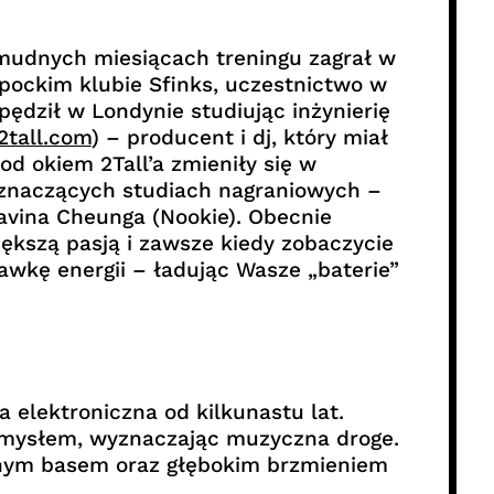
 żmudnych miesiącach treningu zagrał w
opockim klubie Sfinks, uczestnictwo w
ędził w Londynie studiując inżynierię
2tall.com
) – producent i dj, który miał
od okiem 2Tall’a zmieniły się w
 znaczących studiach nagraniowych –
avina Cheunga (Nookie). Obecnie
większą pasją i zawsze kiedy zobaczycie
wkę energii – ładując Wasze „baterie”
elektroniczna od kilkunastu lat.
 umysłem, wyznaczając muzyczna droge.
ocnym basem oraz głębokim brzmieniem