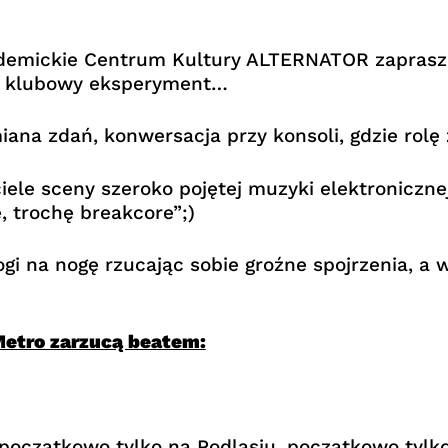
kademickie Centrum Kultury ALTERNATOR zaprasz
as klubowy eksperyment…
na zdań, konwersacja przy konsoli, gdzie rolę 
iele sceny szeroko pojętej muzyki elektroniczne
, trochę breakcore”;)
i na nogę rzucając sobie groźne spojrzenia, a w
Metro zarzucą beatem:
początkowo tylko na Podlasiu, początkowo tylko