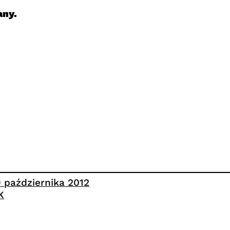
any.
9 października 2012
K