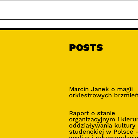
POSTS
Marcin Janek o magii
orkiestrowych brzmie
Raport o stanie
organizacyjnym i kier
oddziaływania kultury
studenckiej w Polsce 
analiza i rekomendacj