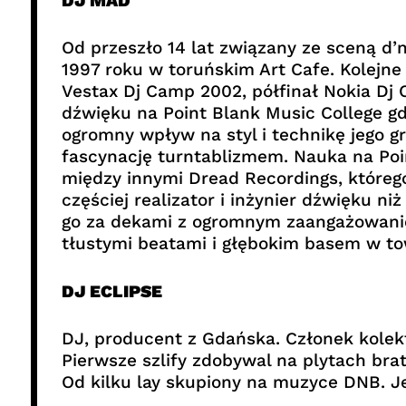
DJ MAD
Od przeszło 14 lat związany ze sceną d’n
1997 roku w toruńskim Art Cafe. Kolejne
Vestax Dj Camp 2002, półfinał Nokia Dj 
dźwięku na Point Blank Music College gd
ogromny wpływ na styl i technikę jego g
fascynację turntablizmem. Nauka na Poi
między innymi Dread Recordings, którego
częściej realizator i inżynier dźwięku n
go za dekami z ogromnym zaangażowaniem
tłustymi beatami i głębokim basem w to
DJ ECLIPSE
DJ, producent z Gdańska. Członek kolek
Pierwsze szlify zdobywal na plytach br
Od kilku lay skupiony na muzyce DNB. J