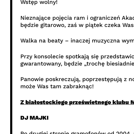
Wstęp wolny!
Nieznające pojęcia ram i ograniczeń A
będzie gitarowo, zaś w piątek czeka W
Walka na beaty – inaczej muzyczna wymia
Przy konsolecie spotkają się przedstawic
gwarantowany, będzie „trochę biesiadnie
Panowie poskreczują, poprzestępują z nog
może Was tam zabraknąc!
Z białostockiego prześwietnego klubu 
DJ MAJKI
Po drugiej stronie gramofonów od 2004, 