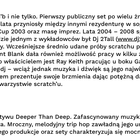
’b i nie tylko. Pierwszy publiczny set po wielu
 lata przyniosły między innymi rezydenturę w s
Cup 2003 oraz masę imprez. Lata 2004 – 2008 sp
zie jednym z wykładowców był Dj 2Tall (
www.dj
ry. Wcześniejsze średnio udane próby scratchu p
nt Blank dała również możliwość pracy w kilku
 właścicielem jest Ray Keith pracując u boku G
iż dj – wciąż jednak muzyka i dźwięk są jego naj
 prezentuje swoje brzmienia dając potężną da
warzystwie scratch’u.
tywu Deeper Than Deep. Zafascynowany muzyka 
ata. Mroczny, melodyjny trip hop zawładną jego
ego produkcje oraz sety charakteryzuja się m