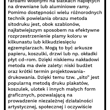
farbami wodnymi na siatkach napiętych
na drewniane lub aluminiowe ramy.
Pomimo dostępności wielu różnorodnych
technik powielania obrazu metoda
sitodruku jest, obok szablonów,
najłatwiejszym sposobem na efektywne
rozprzestrzenienie plamy koloru w
kilkunastu lub kilkudziesięciu
egzemplarzach. Mogą to być arkusze
papieru, koszulki, drzwi lub np. okładki
płyt cd-rom. Dzięki niskiemu nakładowi
metoda ma dwie zalety: niski budżet
oraz krótki termin projektowania-
drukowania. Dzięki temu tzw. „sito” jest
popularną metodą druku plakatów,
koszulek, ulotek i innych małych form
graficznych, pozwalającą na
prowadzenie niezależnej działalności
artystycznej, społecznej i oczywiście