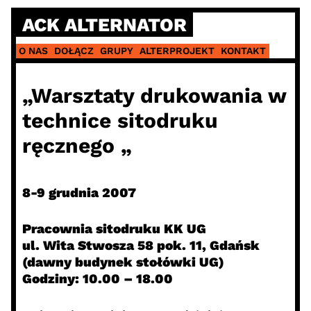
Skip
ACK ALTERNATOR
to
content
O NAS
DOŁĄCZ
GRUPY
ALTERPROJEKT
KONTAKT
„Warsztaty drukowania w
technice sitodruku
ręcznego „
8-9 grudnia 2007
Pracownia sitodruku KK UG
ul. Wita Stwosza 58 pok. 11, Gdańsk
(dawny budynek stołówki UG)
Godziny: 10.00 – 18.00