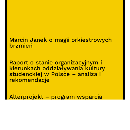
Marcin Janek o magii orkiestrowych
brzmień
Raport o stanie organizacyjnym i
kierunkach oddziaływania kultury
studenckiej w Polsce – analiza i
rekomendacje
Alterprojekt – program wsparcia
pomysłów
Koncert z okazji 30-lecia DKF „Miłość
Blondynki”