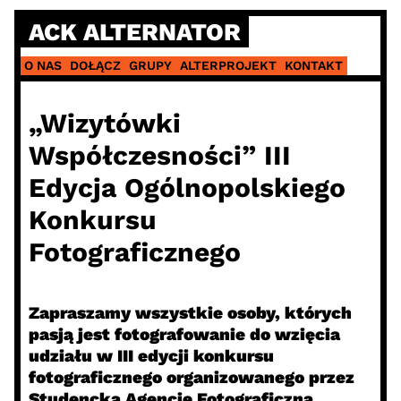
Skip
ACK ALTERNATOR
to
content
O NAS
DOŁĄCZ
GRUPY
ALTERPROJEKT
KONTAKT
„Wizytówki
Współczesności” III
Edycja Ogólnopolskiego
Konkursu
Fotograficznego
Zapraszamy wszystkie osoby, których
pasją jest fotografowanie do wzięcia
udziału w III edycji konkursu
fotograficznego organizowanego przez
Studencką Agencję Fotograficzną