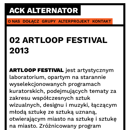
Skip
ACK ALTERNATOR
to
content
O NAS
DOŁĄCZ
GRUPY
ALTERPROJEKT
KONTAKT
02 ARTLOOP FESTIVAL
2013
ARTLOOP FESTIVAL
jest artystycznym
laboratorium, opartym na starannie
wyselekcjonowanych programach
kuratorskich, podejmujących tematy za
zakresu współczesnych sztuk
wizualnych, designu i muzyki, łączącym
młodą sztukę ze sztuką uznaną,
otwierającym miasto na sztukę i sztukę
na miasto. Zróżnicowany program