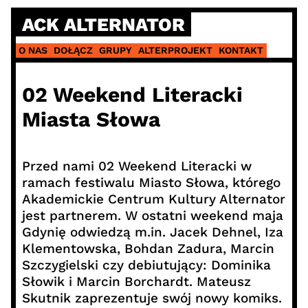
Skip
ACK ALTERNATOR
to
content
O NAS
DOŁĄCZ
GRUPY
ALTERPROJEKT
KONTAKT
02 Weekend Literacki
Miasta Słowa
Przed nami 02 Weekend Literacki w
ramach festiwalu Miasto Słowa, którego
Akademickie Centrum Kultury Alternator
jest partnerem. W ostatni weekend maja
Gdynię odwiedzą m.in. Jacek Dehnel, Iza
Klementowska, Bohdan Zadura, Marcin
Szczygielski czy debiutujący: Dominika
Słowik i Marcin Borchardt. Mateusz
Skutnik zaprezentuje swój nowy komiks.