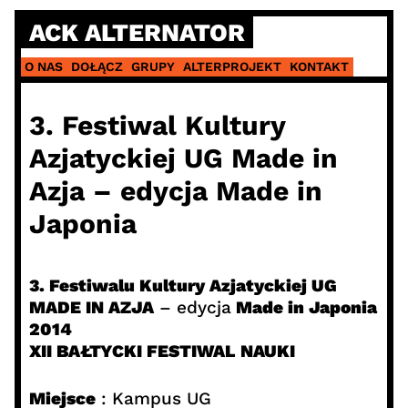
Skip
ACK ALTERNATOR
to
content
O NAS
DOŁĄCZ
GRUPY
ALTERPROJEKT
KONTAKT
3. Festiwal Kultury
Azjatyckiej UG Made in
Azja – edycja Made in
Japonia
3. Festiwalu Kultury Azjatyckiej UG
MADE IN AZJA
– edycja
Made in Japonia
2014
XII BAŁTYCKI FESTIWAL NAUKI
Miejsce
: Kampus UG