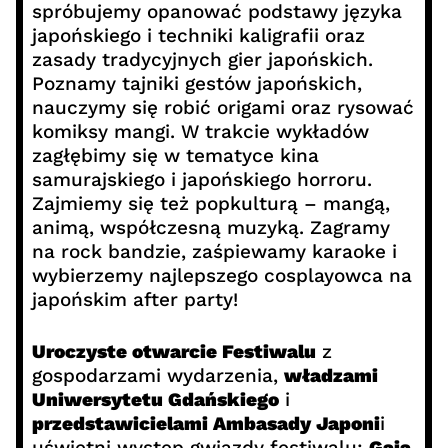
spróbujemy opanować podstawy języka
japońskiego i techniki kaligrafii oraz
zasady tradycyjnych gier japońskich.
Poznamy tajniki gestów japońskich,
nauczymy się robić origami oraz rysować
komiksy mangi. W trakcie wykładów
zagłębimy się w tematyce kina
samurajskiego i japońskiego horroru.
Zajmiemy się też popkulturą – mangą,
animą, współczesną muzyką. Zagramy
na rock bandzie, zaśpiewamy karaoke i
wybierzemy najlepszego cosplayowca na
japońskim after party!
Uroczyste otwarcie Festiwalu
z
gospodarzami wydarzenia,
władzami
Uniwersytetu Gdańskiego
i
przedstawicielami Ambasady Japoni
i
uświetni występ gwiazdy festiwalu:
Gaia