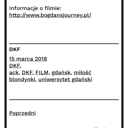
Informacje o filmie:
http://www.bogdansjourney.pl/
DKF
15 marca 2018
DKF.
ack
, 
DKF
, 
FILM
, 
gdańsk
, 
miłość
blondynki
, 
uniwersytet gdański
Poprzedni