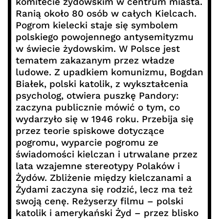
komitecie żydowskim w centrum miasta.
Ranią około 80 osób w całych Kielcach.
Pogrom kielecki staje się symbolem
polskiego powojennego antysemityzmu
w świecie żydowskim. W Polsce jest
tematem zakazanym przez władze
ludowe. Z upadkiem komunizmu, Bogdan
Białek, polski katolik, z wykształcenia
psycholog, otwiera puszkę Pandory:
zaczyna publicznie mówić o tym, co
wydarzyło się w 1946 roku. Przebija się
przez teorie spiskowe dotyczące
pogromu, wyparcie pogromu ze
świadomości kielczan i utrwalane przez
lata wzajemne stereotypy Polaków i
Żydów. Zbliżenie między kielczanami a
Żydami zaczyna się rodzić, lecz ma też
swoją cenę. Reżyserzy filmu – polski
katolik i amerykański Żyd – przez blisko