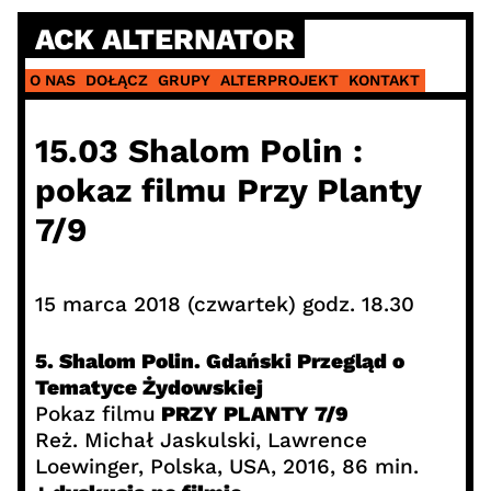
Skip
ACK ALTERNATOR
to
content
O NAS
DOŁĄCZ
GRUPY
ALTERPROJEKT
KONTAKT
15.03 Shalom Polin :
pokaz filmu Przy Planty
7/9
15 marca 2018 (czwartek) godz. 18.30
5. Shalom Polin. Gdański Przegląd o
Tematyce Żydowskiej
Pokaz filmu
PRZY PLANTY 7/9
Reż. Michał Jaskulski, Lawrence
Loewinger, Polska, USA, 2016, 86 min.