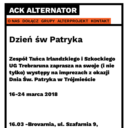
Skip
ACK ALTERNATOR
to
content
O NAS
DOŁĄCZ
GRUPY
ALTERPROJEKT
KONTAKT
Dzień św Patryka
Zespół Tańca Irlandzkiego i Szkockiego
UG Trebraruna zaprasza na swoje (i nie
tylko) występy na imprezach z okazji
Dnia Św. Patryka w Trójmieście
16-24 marca 2018
16.03 -Brovarnia, ul. Szafarnia 9,