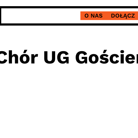
O NAS
DOŁĄCZ
Chór UG Goście