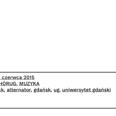
3 czerwca 2015
HÓRUG
, 
MUZYKA
ck
, 
alternator
, 
gdańsk
, 
ug
, 
uniwersytet gdański