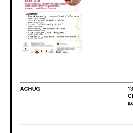
ACHUG
1
C
a