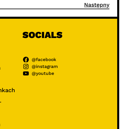
Następny
SOCIALS
@facebook
@instagram
ń
@youtube
unkach
–
e
m