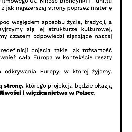
Filmowego UG Miłość Blondynki i Punktu
z jak najszerszej strony poprzez materię
od względem sposobu życia, tradycji, a
jrzymy się jej strukturze kulturowej,
emy czasem odpowiedzi sięgające naszej
definicji pojęcia takie jak tożsamość
wnież cała Europa w kontekście reszty
o odkrywania Europy, w której żyjemy.
ą stronę,
którego projekcja będzie okazją
liwości i więziennictwa w Polsce
.