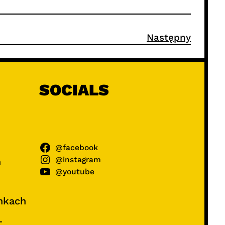
Następny
SOCIALS
@facebook
@instagram
ń
@youtube
unkach
–