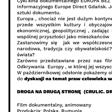
Cykl kina dokumentalnego EUROPA BEZ F
Informacyjnego Europe Direct Gdańsk. Je
sztuki dokumentu.
Europa , chociaż nie jest dużym konty
przede wszystkim kultury i obyczajow
ekonomicznej, geopolitycznej , zadają
wspólnej przyszłości jako mieszkańców 
Zastanowimy się jak we współczesnej 
narodowa, tradycja czy obywatelskość
świata?
Zarówno przedstawiane przez nas film
Odkrywania Europy , w której jej wszysc
W październikowej odsłonie pokażemy o
do
dyskusji na temat praw człowieka w
DROGA NA DRUGĄ STRONĘ (CRULIC. D
Film dokumentalny, animowany
Produkcja: Polska, Rumunia