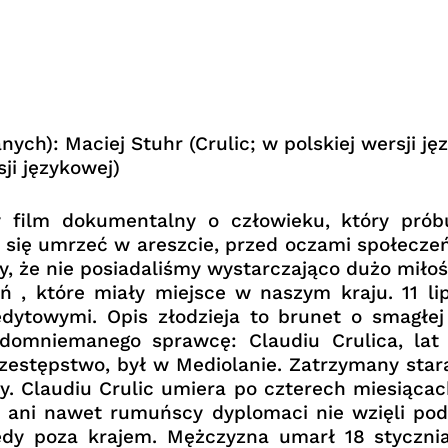
ch): Maciej Stuhr (Crulic; w polskiej wersji ję
sji językowej)
 film dokumentalny o człowieku, który prób
się umrzeć w areszcie, przed oczami społeczeń
, że nie posiadaliśmy wystarczająco dużo miłości
ń , które miały miejsce w naszym kraju. 11 
edytowymi. Opis złodzieja to brunet o smagłej 
 domniemanego sprawcę: Claudiu Crulica, lat
przestępstwo, był w Mediolanie. Zatrzymany sta
y. Claudiu Crulic umiera po czterech miesiącac
y, ani nawet rumuńscy dyplomaci nie wzięli pod
dy poza krajem. Mężczyzna umarł 18 stycznia 