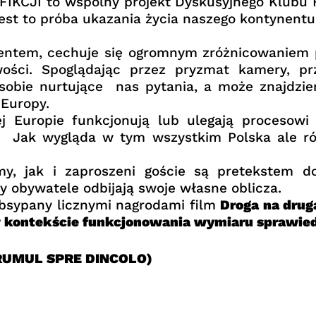
IKCJI to wspólny projekt Dyskusyjnego Klubu 
st to próba ukazania życia naszego kontynentu 
nentem, cechuje się ogromnym zróżnicowaniem p
ości. Spoglądając przez pryzmat kamery, przy
c sobie nurtujące nas pytania, a może znajdzi
Europy.
Europie funkcjonują lub ulegają procesowi re
? Jak wygląda w tym wszystkim Polska ale ró
y, jak i zaproszeni goście są pretekstem d
y obywatele odbijają swoje własne oblicza.
bsypany licznymi nagrodami film
Droga na drug
 kontekście funkcjonowania wymiaru sprawied
RUMUL SPRE DINCOLO)