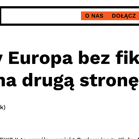
O NAS
DOŁĄCZ
 Europa bez fik
na drugą stronę
k)