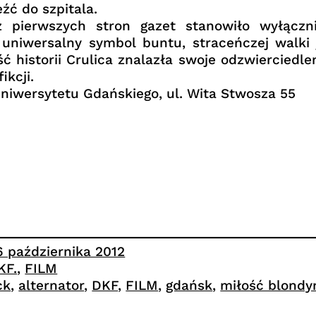
źć do szpitala.
 z pierwszych stron gazet stanowiło wyłącz
uniwersalny symbol buntu, straceńczej walki
ć historii Crulica znalazła swoje odzwierciedl
ikcji.
Uniwersytetu Gdańskiego, ul. Wita Stwosza 55
6 października 2012
KF.
, 
FILM
ck
, 
alternator
, 
DKF
, 
FILM
, 
gdańsk
, 
miłość blondy