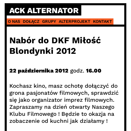
Skip
ACK ALTERNATOR
to
content
O NAS
DOŁĄCZ
GRUPY
ALTERPROJEKT
KONTAKT
Nabór do DKF Miłość
Blondynki 2012
22 października 2012
godz.
16.00
Kochasz kino, masz ochotę dołączyć do
grona pasjonatów filmowych, sprawdzić
się jako organizator imprez filmowych.
Zapraszamy na dzień otwarty Naszego
Klubu Filmowego ! Będzie to okazja na
zobaczenie od kuchni jak działamy !