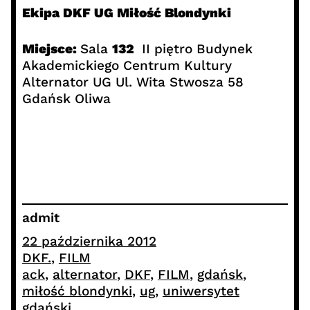
Ekipa DKF UG Miłość Blondynki
Miejsce:
Sala
132
II piętro Budynek
Akademickiego Centrum Kultury
Alternator UG Ul. Wita Stwosza 58
Gdańsk Oliwa
admit
22 października 2012
DKF.
, 
FILM
ack
, 
alternator
, 
DKF
, 
FILM
, 
gdańsk
, 
miłość blondynki
, 
ug
, 
uniwersytet
gdański