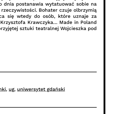
go dnia postanawia wytatuować sobie na
 rzeczywistości. Bohater czuje olbrzymią
ca się wtedy do osób, które uznaje za
nek Krzysztofa Krawczyka… Made in Poland
zyjętej sztuki teatralnej Wojcieszka pod
nki
, 
ug
, 
uniwersytet gdański