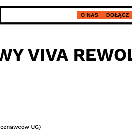
O NAS
DOŁĄCZ
WY VIVA REWO
moznawców UG)