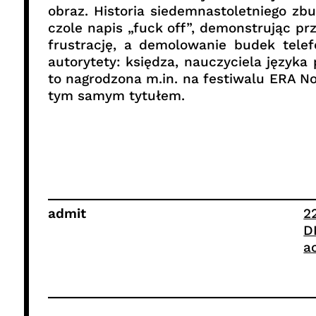
obraz. Historia siedemnastoletniego z
czole napis „fuck off”, demonstrując pr
frustrację, a demolowanie budek tele
autorytety: księdza, nauczyciela języka
to nagrodzona m.in. na festiwalu ERA No
tym samym tytułem.
admit
2
D
a