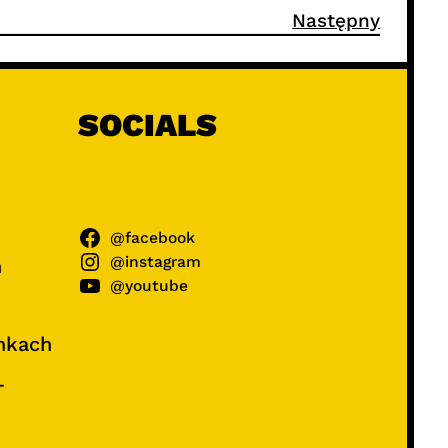
Następny
SOCIALS
@facebook
@instagram
ń
@youtube
unkach
–
e