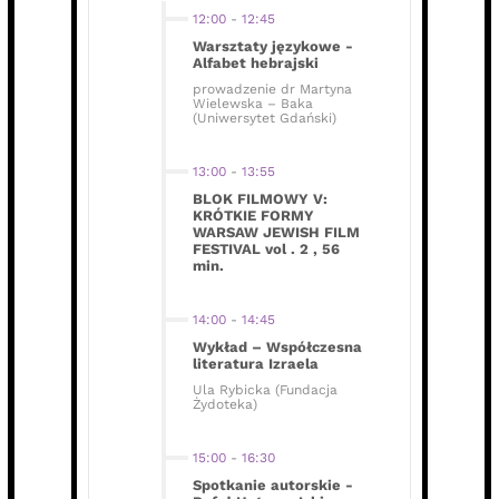
12:00
-
12:45
Warsztaty językowe -
Alfabet hebrajski
prowadzenie dr Martyna
Wielewska – Baka
(Uniwersytet Gdański)
13:00
-
13:55
BLOK FILMOWY V:
KRÓTKIE FORMY
WARSAW JEWISH FILM
FESTIVAL vol . 2 , 56
min.
14:00
-
14:45
Wykład – Współczesna
literatura Izraela
Ula Rybicka (Fundacja
Żydoteka)
15:00
-
16:30
Spotkanie autorskie -