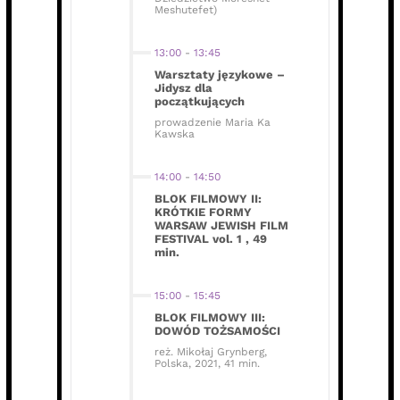
Meshutefet)
13:00
-
13:45
Warsztaty językowe –
Jidysz dla
początkujących
prowadzenie Maria Ka
Kawska
14:00
-
14:50
BLOK FILMOWY II:
KRÓTKIE FORMY
WARSAW JEWISH FILM
FESTIVAL vol. 1 , 49
min.
15:00
-
15:45
BLOK FILMOWY III:
DOWÓD TOŻSAMOŚCI
reż. Mikołaj Grynberg,
Polska, 2021, 41 min.