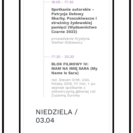
16:00
-
17:30
Spotkanie autorskie -
Patrycja Dołowy
Skarby. Poszukiwacze i
strażnicy żydowskiej
pamięci (Wydawnictwo
Czarne 2022)
prowadzenie Krystyna
Weiher-Sitkiewicz
17:30
-
20:30
BLOK FILMOWY IV:
MAM NA IMIĘ SARA (My
Name Is Sara)
reż. Steven Oritt, USA,
Polska 2019, 111 min. + po
seansie spotkanie z
odtwórczynią głównej roli
Zuzanną Surowy
NIEDZIELA /
03.04