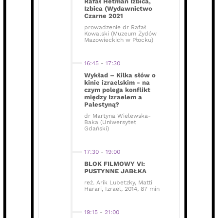
Rafał Hetman Izbica,
Izbica (Wydawnictwo
Czarne 2021
prowadzenie dr Rafał
Kowalski (Muzeum Żydów
Mazowieckich w Płocku)
16:45
-
17:30
Wykład – Kilka słów o
kinie izraelskim - na
czym polega konflikt
między Izraelem a
Palestyną?
dr Martyna Wielewska-
Baka (Uniwersytet
Gdański)
17:30
-
19:00
BLOK FILMOWY VI:
PUSTYNNE JABŁKA
reż. Arik Lubetzky, Matti
Harari, Izrael, 2014, 87 min
19:15
-
21:00