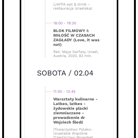
(JAFFA eat & drink –
restauracja izraelska)
18:00
-
19:30
BLOK FILMOWY I:
MIŁOŚĆ W CZASACH
ZAGŁADY (Love, it was
not)
Reż. Maya Sarfaty, Izrael,
Austria, 2020, 83 min.
SOBOTA / 02.04
11:00
-
12:45
Warsztaty kulinarne -
Latkes, latkes -
żydowskie placki
ziemniaczane -
prowadzenie dr
Wojciech Śledź
(Towarzystwo Polsko-
Izraelskie Wspólne
Dziedzictwo Moreshet