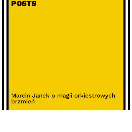
POSTS
Marcin Janek o magii orkiestrowych
brzmień
Raport o stanie organizacyjnym i
kierunkach oddziaływania kultury
studenckiej w Polsce – analiza i