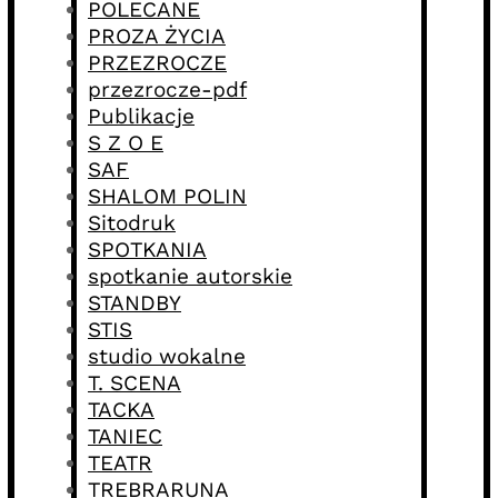
POLECANE
PROZA ŻYCIA
PRZEZROCZE
przezrocze-pdf
Publikacje
S Z O E
SAF
SHALOM POLIN
Sitodruk
SPOTKANIA
spotkanie autorskie
STANDBY
STIS
studio wokalne
T. SCENA
TACKA
TANIEC
TEATR
TREBRARUNA