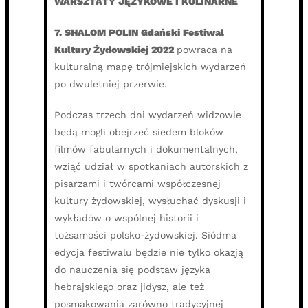
WARSZTATY JĘZYKOWE I KULINARNE
7. SHALOM POLIN Gdański Festiwal
Kultury Żydowskiej 2022
powraca na
kulturalną mapę trójmiejskich wydarzeń
po dwuletniej przerwie.
Podczas trzech dni wydarzeń widzowie
będą mogli obejrzeć siedem bloków
filmów fabularnych i dokumentalnych,
wziąć udział w spotkaniach autorskich z
pisarzami i twórcami współczesnej
kultury żydowskiej, wysłuchać dyskusji i
wykładów o wspólnej historii i
tożsamości polsko-żydowskiej. Siódma
edycja festiwalu będzie nie tylko okazją
do nauczenia się podstaw języka
hebrajskiego oraz jidysz, ale też
posmakowania zarówno tradycyjnej