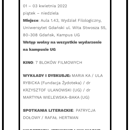
01 – 03 kwietnia 2022
piątek – niedziela
Miejsce
: Aula 1.43, Wydział Filologiczny,
Uniwersytet Gdański ul. Wita Stwosza 55,
80-308 Gdańsk, Kampus UG
Wstęp wolny na wszystkie wydarzenie
na kampusie UG
KINO
: 7 BLOKÓW FILMOWYCH
WYKŁADY I DYSKUSJE:
MARIA KA / ULA
RYBICKA (Fundacja Żydoteka) / dr
KRZYSZTOF ULANOWSKI (UG) / dr
MARTYNA WIELEWSKA-BAKA (UG)
SPOTKANIA LITERACKIE
: PATRYCJA
DOŁOWY / RAFAŁ HERTMAN