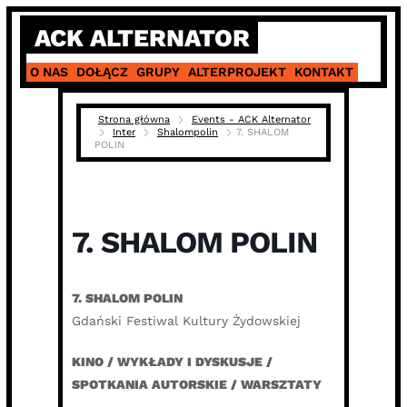
Skip
ACK ALTERNATOR
to
content
O NAS
DOŁĄCZ
GRUPY
ALTERPROJEKT
KONTAKT
Strona główna
Events - ACK Alternator
Inter
Shalompolin
7. SHALOM
POLIN
7. SHALOM POLIN
7. SHALOM POLIN
Gdański Festiwal Kultury Żydowskiej
KINO / WYKŁADY I DYSKUSJE /
SPOTKANIA AUTORSKIE / WARSZTATY