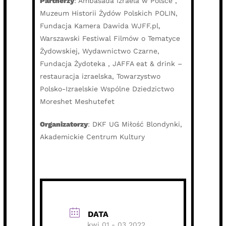
Partnerzy
: Ambasada Izraela w Polsce ,
Muzeum Historii Żydów Polskich POLIN,
Fundacja Kamera Dawida WJFF.pl,
Warszawski Festiwal Filmów o Tematyce
Żydowskiej, Wydawnictwo Czarne,
Fundacja Żydoteka , JAFFA eat & drink –
restauracja izraelska, Towarzystwo
Polsko-Izraelskie Wspólne Dziedzictwo
Moreshet Meshutefet
Organizatorzy
: DKF UG Miłość Blondynki,
Akademickie Centrum Kultury
DATA
kwi 01 - 03 2022