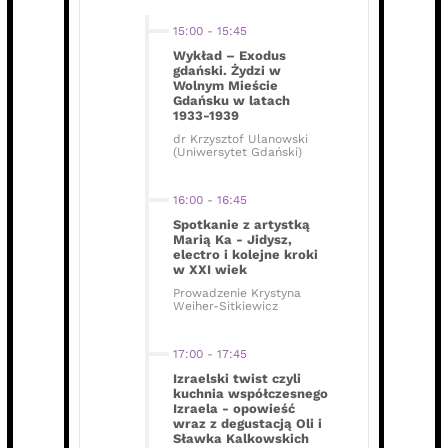
15:00
-
15:45
Wykład – Exodus
gdański. Żydzi w
Wolnym Mieście
Gdańsku w latach
1933-1939
dr Krzysztof Ulanowski
(Uniwersytet Gdański)
16:00
-
16:45
Spotkanie z artystką
Marią Ka - Jidysz,
electro i kolejne kroki
w XXI wiek
Prowadzenie Krystyna
Weiher-Sitkiewicz
17:00
-
17:45
Izraelski twist czyli
kuchnia współczesnego
Izraela - opowieść
wraz z degustacją Oli i
Sławka Kalkowskich