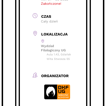
Zakończone!
CZAS
Cały dzień
LOKALIZACJA
Wydział
Filologiczny UG
Aula 1.43, Gdańsk
Wita Stwosza 55
ORGANIZATOR