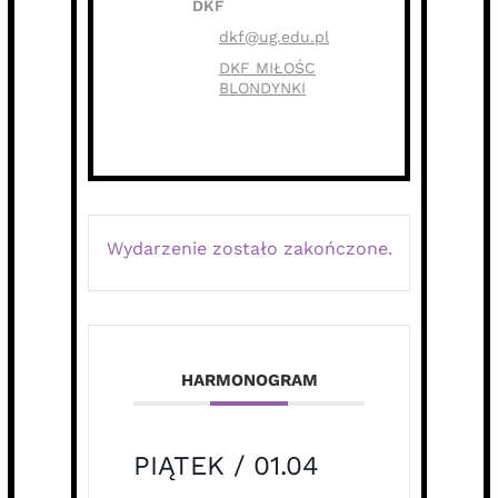
DKF
dkf@ug.edu.pl
DKF MIŁOŚC
BLONDYNKI
Wydarzenie zostało zakończone.
HARMONOGRAM
PIĄTEK / 01.04