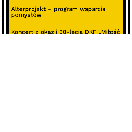
Alterprojekt – program wsparcia
pomysłów
Koncert z okazji 30-lecia DKF „Miłość
Blondynki”
SOCIALS
@facebook
@instagram
@youtube