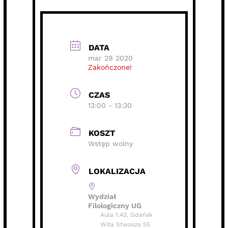
DATA
mar 29 2020
Zakończone!
CZAS
13:00 - 13:30
KOSZT
Wstęp wolny
LOKALIZACJA
Wydział
Filologiczny UG
Aula 1.43, Gdańsk
Wita Stwosza 55