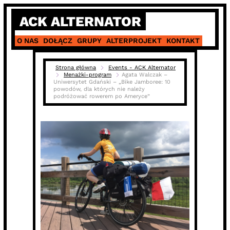
Skip
ACK ALTERNATOR
to
content
O NAS
DOŁĄCZ
GRUPY
ALTERPROJEKT
KONTAKT
Strona główna
Events - ACK Alternator
Menażki-program
Agata Walczak –
Uniwersytet Gdański – „Bike Jamboree: 10
powodów, dla których nie należy
podróżować rowerem po Ameryce”