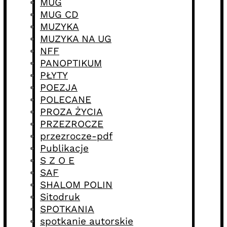
MUG
MUG CD
MUZYKA
MUZYKA NA UG
NFF
PANOPTIKUM
PŁYTY
POEZJA
POLECANE
PROZA ŻYCIA
PRZEZROCZE
przezrocze-pdf
Publikacje
S Z O E
SAF
SHALOM POLIN
Sitodruk
SPOTKANIA
spotkanie autorskie