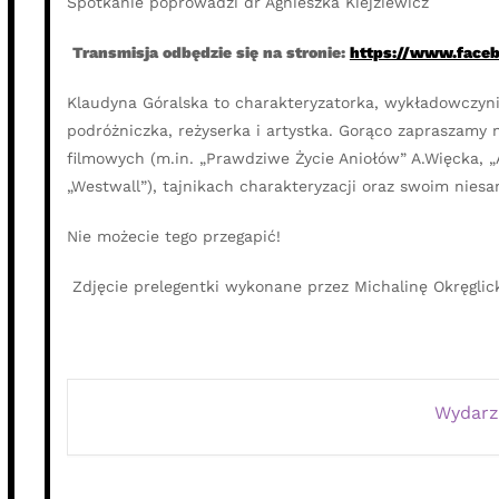
Spotkanie poprowadzi dr Agnieszka Kiejziewicz
Transmisja odbędzie się na stronie:
https://www.faceb
Klaudyna Góralska to charakteryzatorka, wykładowczyni
podróżniczka, reżyserka i artystka. Gorąco zapraszamy 
filmowych (m.in. „Prawdziwe Życie Aniołów” A.Więcka, „A
„Westwall”), tajnikach charakteryzacji oraz swoim nies
Nie możecie tego przegapić!
Zdjęcie prelegentki wykonane przez Michalinę Okręglic
Wydarz