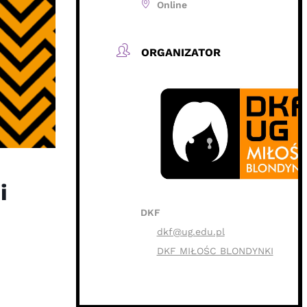
Online
ORGANIZATOR
i
DKF
dkf@ug.edu.pl
DKF MIŁOŚC BLONDYNKI