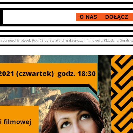
O NAS
DOŁĄCZ
l you need is blood. Podróż do świata charakteryzacji filmowej z Klaudyną Góralską