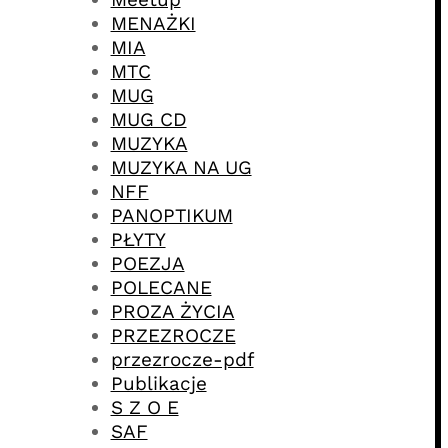
MENAŻKI
MIA
MTC
MUG
MUG CD
MUZYKA
MUZYKA NA UG
NFF
PANOPTIKUM
PŁYTY
POEZJA
POLECANE
PROZA ŻYCIA
PRZEZROCZE
przezrocze-pdf
Publikacje
S Z O E
SAF