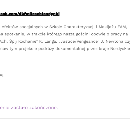
ook.com/dkfmiloscblondynki
 efektów specjalnych w Szkole Charakteryzacji i Makijażu FAM,
na spotkanie, w trakcie którego nasza gościni opowie o pracy na
ch, Śpij Kochanie” K. Langa, „Justice/Vengeance” J. Newtona czy
amowitym projekcie podróży dokumentalnej przez kraje Nordyckie
ką.
enie zostało zakończone.