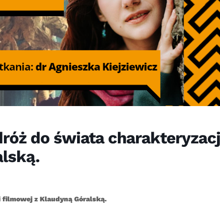
dróż do świata charakteryzacj
alską.
i filmowej z Klaudyną Góralską.