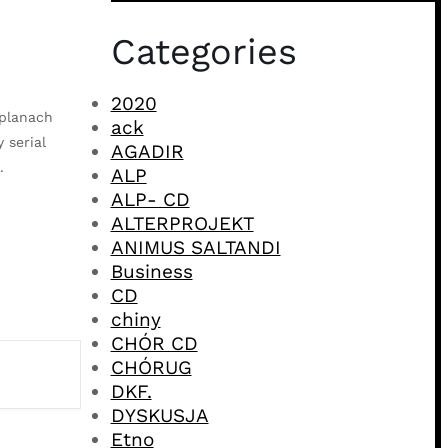
Categories
2020
 planach
ack
 serial
AGADIR
.
ALP
ALP- CD
ALTERPROJEKT
ANIMUS SALTANDI
Business
CD
chiny
CHÓR CD
CHÓRUG
DKF.
DYSKUSJA
Etno