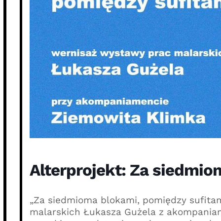
Alterprojekt: Za siedmio
„Za siedmioma blokami, pomiędzy sufitam
malarskich Łukasza Gużela z akompani