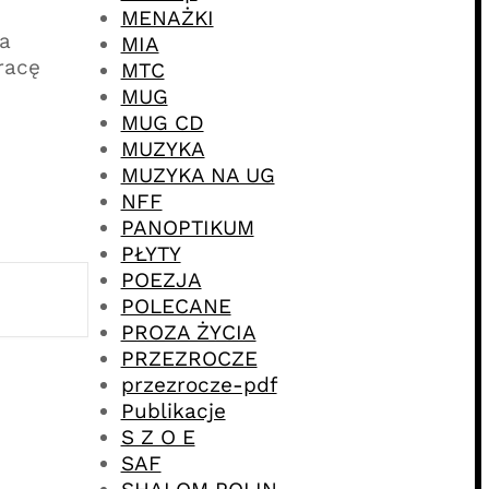
MENAŻKI
ia
MIA
racę
MTC
MUG
MUG CD
MUZYKA
MUZYKA NA UG
NFF
PANOPTIKUM
PŁYTY
POEZJA
POLECANE
PROZA ŻYCIA
PRZEZROCZE
przezrocze-pdf
Publikacje
S Z O E
SAF