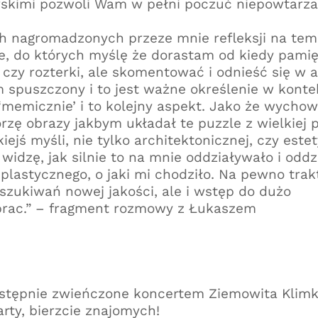
skimi pozwoli Wam w pełni poczuć niepowtarza
h nagromadzonych przeze mnie refleksji na tem
je, do których myślę że dorastam od kiedy pami
 czy rozterki, ale skomentować i odnieść się w 
 spuszczony i to jest ważne określenie w konte
 ‘memicznie’ i to kolejny aspekt. Jako że wycho
zę obrazy jakbym układał te puzzle z wielkiej p
iejś myśli, nie tylko architektonicznej, czy estet
 widzę, jak silnie to na mnie oddziaływało i oddz
plastycznego, o jaki mi chodziło. Na pewno trak
oszukiwań nowej jakości, ale i wstęp do dużo
l prac.” – fragment rozmowy z Łukaszem
następnie zwieńczone koncertem Ziemowita Klim
rty, bierzcie znajomych!