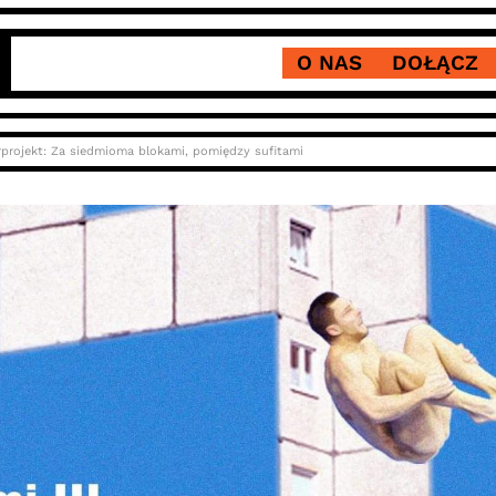
O NAS
DOŁĄCZ
rprojekt: Za siedmioma blokami, pomiędzy sufitami