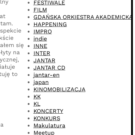
lny
FESTIWALE
FILM
at
GDAŃSKA ORKIESTRA AKADEMICKA
ętam.
HAPPENING
aspekcie
IMPRO
kście
indie
wałem się
INNE
łyty na
INTER
ycznej,
JANTAR
iałuje
JANTAR CD
tuję to
jantar-en
japan
KINOMOBILIZACJA
KK
KL
KONCERTY
KONKURS
ka
Makulatura
Meetup