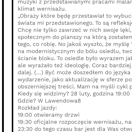
muzyki z przedstawianymi pracami malar
klimat wernisażu.
„Obrazy które będę przestawiał to wybuc
świata mi przedstawionego. To są refleks
Chcę nie tylko zawrzeć w nich swoje lęki,
społecznym do planszy na którą zostałem
tego, co robię. No jakoś wyszło, że myślę
na modernistycznym do bólu osiedlu, twor
ścianie bloku. To osiedle było wyrazem jak
ale wyrażało też ideologię. Coraz bardziej
dalej. (…) Być może doszedłem do języka 
wydarzenie, jako aktualizację w sferze p
obszerniejszej treści. Mam na myśli cyk
Kiedy się widzimy? 28 luty, godzina 19:00
Gdzie? W Lawendowa8
Rozkład jazdy:
19:00 otwieramy drzwi
19:30 oficjalne rozpoczęcie wernisażu, 
23:30 do tego czasu bar jest dla Was otwa