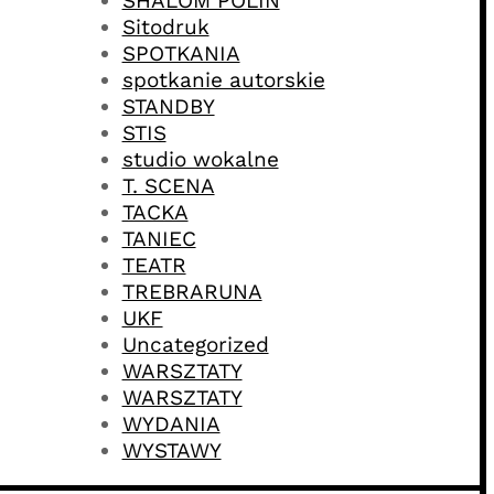
SHALOM POLIN
Sitodruk
SPOTKANIA
spotkanie autorskie
STANDBY
STIS
studio wokalne
T. SCENA
TACKA
TANIEC
TEATR
TREBRARUNA
UKF
Uncategorized
WARSZTATY
WARSZTATY
WYDANIA
WYSTAWY