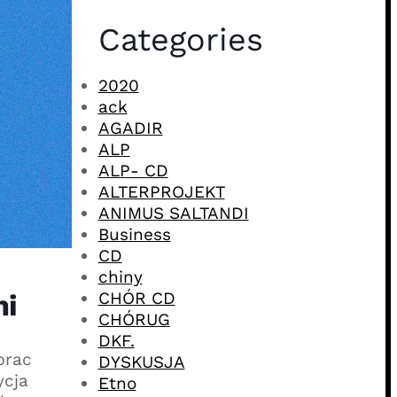
Categories
2020
ack
AGADIR
ALP
ALP- CD
ALTERPROJEKT
ANIMUS SALTANDI
Business
CD
chiny
CHÓR CD
mi
CHÓRUG
DKF.
prac
DYSKUSJA
ycja
Etno