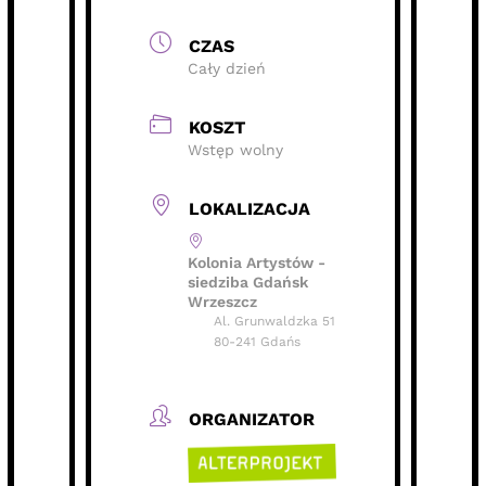
CZAS
Cały dzień
KOSZT
Wstęp wolny
LOKALIZACJA
Kolonia Artystów -
siedziba Gdańsk
Wrzeszcz
Al. Grunwaldzka 51
80-241 Gdańs
ORGANIZATOR