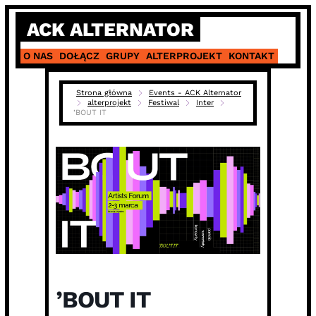
Skip
ACK ALTERNATOR
to
content
O NAS
DOŁĄCZ
GRUPY
ALTERPROJEKT
KONTAKT
Strona główna
Events - ACK Alternator
alterprojekt
Festiwal
Inter
’BOUT IT
’BOUT IT