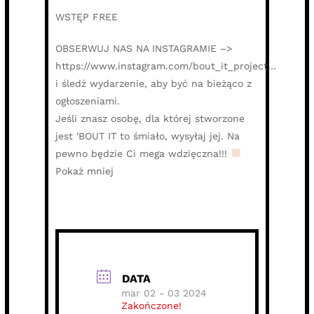
WSTĘP FREE
OBSERWUJ NAS NA INSTAGRAMIE –>
https://www.instagram.com/bout_it_project…
i śledź wydarzenie, aby być na bieżąco z
ogłoszeniami.
Jeśli znasz osobę, dla której stworzone
jest 'BOUT IT to śmiało, wysyłaj jej. Na
pewno będzie Ci mega wdzięczna!!!
Pokaż mniej
DATA
mar 02 - 03 2024
Zakończone!