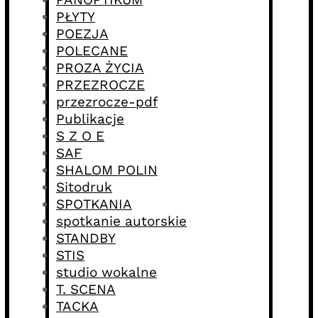
PŁYTY
POEZJA
POLECANE
PROZA ŻYCIA
PRZEZROCZE
przezrocze-pdf
Publikacje
S Z O E
SAF
SHALOM POLIN
Sitodruk
SPOTKANIA
spotkanie autorskie
STANDBY
STIS
studio wokalne
T. SCENA
TACKA