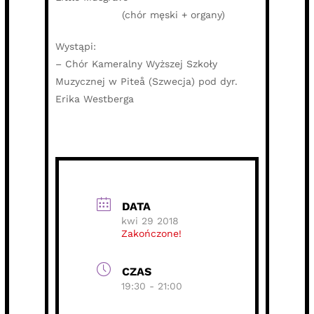
(chór męski + organy)
Wystąpi:
– Chór Kameralny Wyższej Szkoły
Muzycznej w Piteå (Szwecja) pod dyr.
Erika Westberga
DATA
kwi 29 2018
Zakończone!
CZAS
19:30 - 21:00