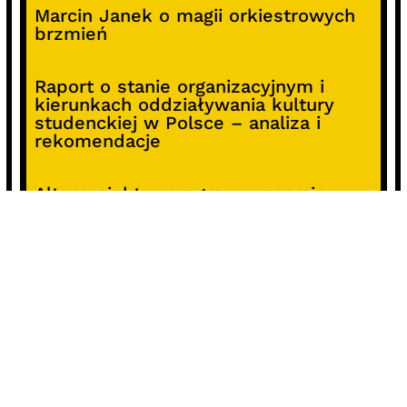
Marcin Janek o magii orkiestrowych
brzmień
Raport o stanie organizacyjnym i
kierunkach oddziaływania kultury
studenckiej w Polsce – analiza i
rekomendacje
Alterprojekt – program wsparcia
pomysłów
Koncert z okazji 30-lecia DKF „Miłość
Blondynki”
SOCIALS