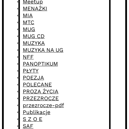
Meetup
MENAŻKI
MIA
MTC
MUG
MUG CD
MUZYKA
MUZYKA NA UG
NFF
PANOPTIKUM
PŁYTY
POEZJA
POLECANE
PROZA ŻYCIA
PRZEZROCZE
przezrocze-pdf
Publikacje
S Z O E
SAF