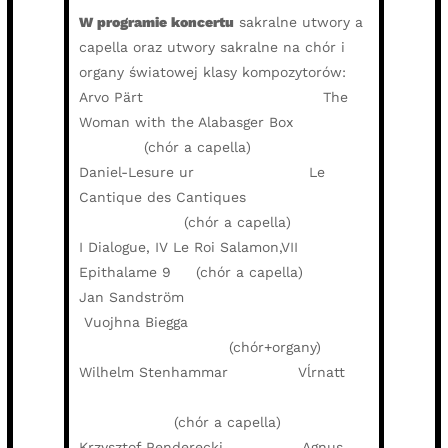
W programie koncertu
sakralne utwory a
capella oraz utwory sakralne na chór i
organy światowej klasy kompozytorów:
Arvo Pärt The
Woman with the Alabasger Box
(chór a capella)
Daniel-Lesure ur Le
Cantique des Cantiques
(chór a capella)
I Dialogue, IV Le Roi Salamon,VII
Epithalame 9 (chór a capella)
Jan Sandström
Vuojhna Biegga
(chór+organy)
Wilhelm Stenhammar Vĺrnatt
(chór a capella)
Krzysztof Penderecki Agnus