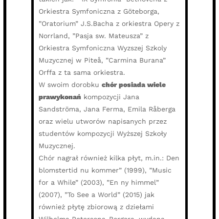
Orkiestra Symfoniczna z Göteborga,
”Oratorium” J.S.Bacha z orkiestra Opery z
Norrland, ”Pasja sw. Mateusza” z
Orkiestra Symfoniczna Wyzszej Szkoly
Muzycznej w Piteå, ”Carmina Burana”
Orffa z ta sama orkiestra.
W swoim dorobku
chór posiada wiele
prawykonań
kompozycji Jana
Sandströma, Jana Ferma, Emila Råberga
oraz wielu utworów napisanych przez
studentów kompozycji Wyższej Szkoły
Muzycznej.
Chór nagrał również kilka płyt, m.in.: Den
blomstertid nu kommer” (1999), ”Music
for a While” (2003), ”En ny himmel”
(2007), ”To See a World” (2015) jak
również płytę zbiorową z dziełami
Wilhelma Petersona-Bergera, wydana