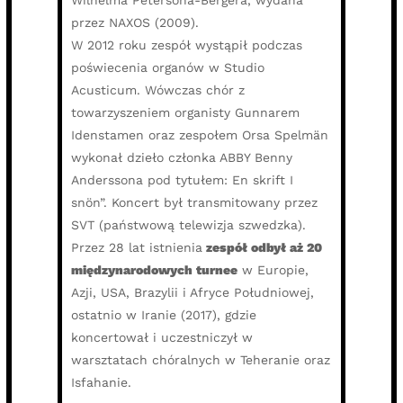
przez NAXOS (2009).
W 2012 roku zespół wystąpił podczas
poświecenia organów w Studio
Acusticum. Wówczas chór z
towarzyszeniem organisty Gunnarem
Idenstamen oraz zespołem Orsa Spelmän
wykonał dzieło członka ABBY Benny
Anderssona pod tytułem: En skrift I
snön”. Koncert był transmitowany przez
SVT (państwową telewizja szwedzka).
Przez 28 lat istnienia
zespół odbył aż 20
międzynarodowych turnee
w Europie,
Azji, USA, Brazylii i Afryce Południowej,
ostatnio w Iranie (2017), gdzie
koncertował i uczestniczył w
warsztatach chóralnych w Teheranie oraz
Isfahanie.