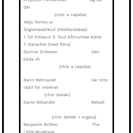
Dei
(chór a capella)
Veljo Tormis ur
Sügismaastikud (Höstlandskap)
1. On hilissuvi 5. Tuul kőnnumaa kohal
7. Kanarbik (med flera)
Gunnar Eriksson Den
blida vĺr
(chór a capella)
Karin Rehnqvist Var inte
rädd för mörkret
(chór żeński)
David Wikander Melodi
(chór żeński + organy)
Benjamin Britten The
Little Musgrave