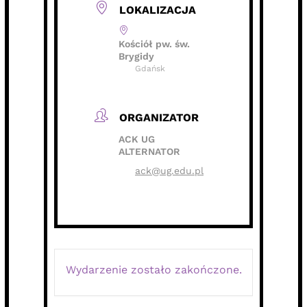
LOKALIZACJA
Kościół pw. św.
Brygidy
Gdańsk
ORGANIZATOR
ACK UG
ALTERNATOR
ack@ug.edu.pl
Wydarzenie zostało zakończone.