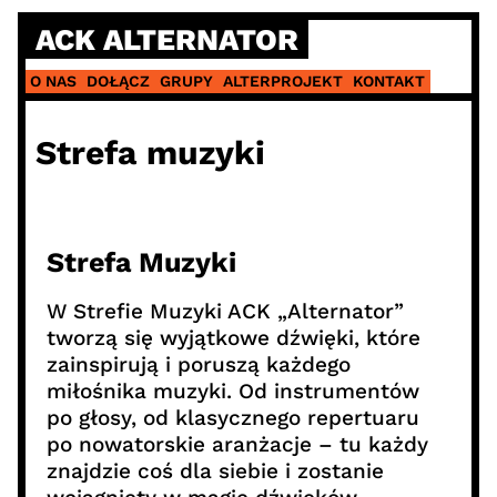
ACK ALTERNATOR
O NAS
DOŁĄCZ
GRUPY
ALTERPROJEKT
KONTAKT
Strefa muzyki
Strefa Muzyki
W Strefie Muzyki ACK „Alternator”
tworzą się wyjątkowe dźwięki, które
zainspirują i poruszą każdego
miłośnika muzyki. Od instrumentów
po głosy, od klasycznego repertuaru
po nowatorskie aranżacje – tu każdy
znajdzie coś dla siebie i zostanie