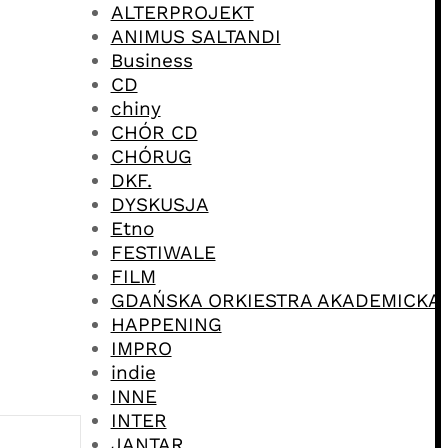
ALTERPROJEKT
ANIMUS SALTANDI
Business
CD
chiny
CHÓR CD
CHÓRUG
DKF.
DYSKUSJA
Etno
FESTIWALE
FILM
GDAŃSKA ORKIESTRA AKADEMICKA
HAPPENING
IMPRO
indie
INNE
INTER
JANTAR