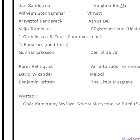
Jan Sandström Vuojhna
Wilhelm Stenhammar Vĺ
Krzysztof Penderecki Ag
Veljo Tormis ur Sügismaastikud (Höstlan
1. On hilissuvi 5. Tuul kőnnumaa kohal
7. Kanarbik (med flera)
Gunnar Eriksson Den bli
Karin Rehnqvist Var inte rädd
David Wikander Melod
Benjamin Britten The Little 
Wystąpi:
– Chór Kameralny Wyższej Szkoły Muzycznej w Piteå (Sz
Wydarz