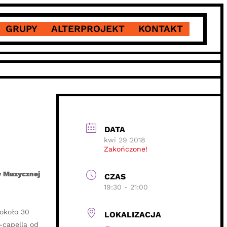
GRUPY
ALTERPROJEKT
KONTAKT
DATA
kwi 29 2018
Zakończone!
y Muzycznej
CZAS
19:30 - 21:00
około 30
LOKALIZACJA
-capella od