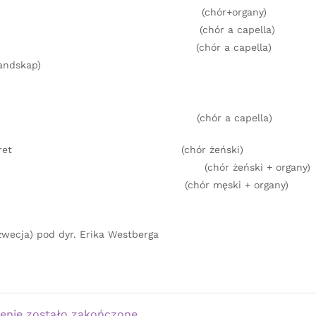
 Biegga (chór+organy)
rnatt (chór a capella)
nus Dei (chór a capella)
dskap)
da vĺr (chór a capella)
 för mörkret (chór żeński)
i (chór żeński + organy)
Musgrave (chór męski + organy)
wecja) pod dyr. Erika Westberga
enie zostało zakończone.