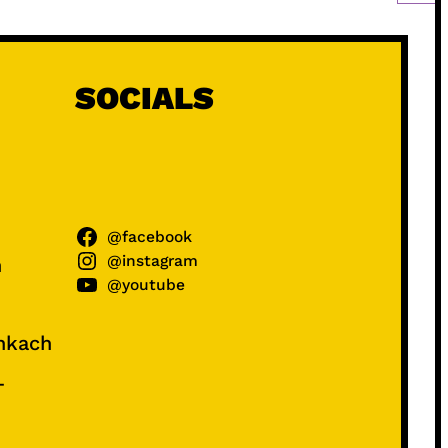
SOCIALS
@facebook
@instagram
ń
@youtube
unkach
–
e