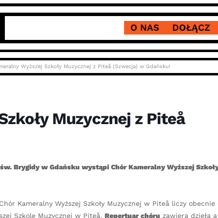
O NAS
DOŁĄCZ
meralny Wyższej Szkoły Muzycznej z Piteå (Szwecja) w Gdańsku!
Szkoły Muzycznej z Piteå
iele św. Brygidy w Gdańsku wystąpi Chór Kameralny Wyższej Szkoł
Chór Kameralny Wyższej Szkoły Muzycznej w Piteå liczy obecnie 
szej Szkole Muzycznej w Piteå.
Repertuar chóru
zawiera dzieła a