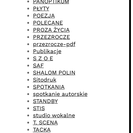
PANOPTIKUM
PŁYTY
POEZJA
POLECANE
PROZA ŻYCIA
PRZEZROCZE
przezrocze-pdf
Publikacje
S Z O E
SAF
SHALOM POLIN
Sitodruk
SPOTKANIA
spotkanie autorskie
STANDBY
STIS
studio wokalne
T. SCENA
TACKA