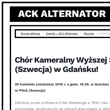
Skip
ACK ALTERNATOR
to
content
Strona główna
Events - ACK Alternator
Muzyka
Chór Ka
Chór Kameralny Wyższej 
(Szwecja) w Gdańsku!
29 kwietnia (niedziela) 2018 r. o godz. 19.30, w Kośc
w Piteå (Szwecja)
Założony przez profesora Erika Westberga w 1990 roku 
chórzystów, studiujących na rożnych kierunkach w Wyż