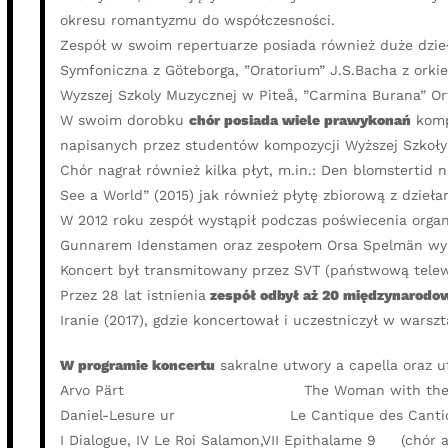
okresu romantyzmu do współczesności.
Zespół w swoim repertuarze posiada również duże dzieła
Symfoniczna z Göteborga, ”Oratorium” J.S.Bacha z orkie
Wyzszej Szkoly Muzycznej w Piteå, ”Carmina Burana” Orf
W swoim dorobku
chór posiada wiele prawykonań
komp
napisanych przez studentów kompozycji Wyższej Szkoły
Chór nagrał również kilka płyt, m.in.: Den blomstertid 
See a World” (2015) jak również płytę zbiorową z dzie
W 2012 roku zespół wystąpił podczas poświecenia orga
Gunnarem Idenstamen oraz zespołem Orsa Spelmän wykon
Koncert był transmitowany przez SVT (państwową telew
Przez 28 lat istnienia
zespół odbył aż 20 międzynarodo
Iranie (2017), gdzie koncertował i uczestniczył w warsz
W programie koncertu
sakralne utwory a capella oraz u
Arvo Pärt The Woman with the A
Daniel-Lesure ur Le Cantique d
I Dialogue, IV Le Roi Salamon,VII Epithalame 9 (chór a