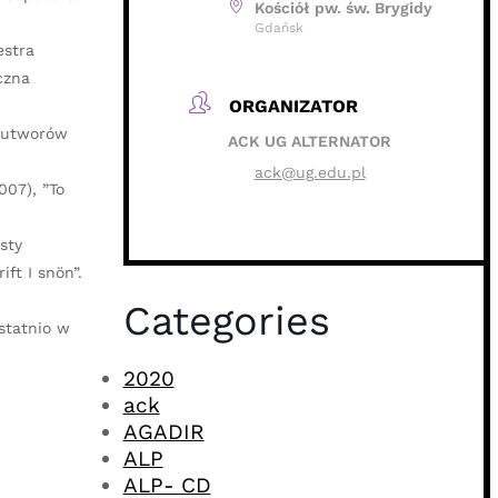
Kościół pw. św. Brygidy
Gdańsk
estra
czna
ORGANIZATOR
u utworów
ACK UG ALTERNATOR
ack@ug.edu.pl
007), ”To
sty
t I snön”.
Categories
ostatnio w
2020
ack
AGADIR
ALP
ALP- CD