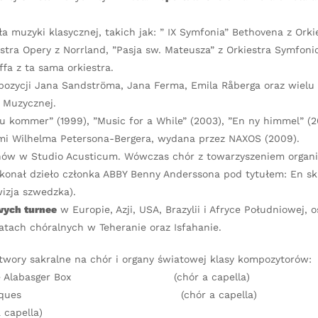
 muzyki klasycznej, takich jak: ” IX Symfonia” Bethovena z Orki
stra Opery z Norrland, ”Pasja sw. Mateusza” z Orkiestra Symfoni
fa z ta sama orkiestra.
ozycji Jana Sandströma, Jana Ferma, Emila Råberga oraz wiel
 Muzycznej.
nu kommer” (1999), ”Music for a While” (2003), ”En ny himmel” (2
łami Wilhelma Petersona-Bergera, wydana przez NAXOS (2009).
nów w Studio Acusticum. Wówczas chór z towarzyszeniem organi
ał dzieło członka ABBY Benny Anderssona pod tytułem: En skrif
izja szwedzka).
wych turnee
w Europie, Azji, USA, Brazylii i Afryce Południowej, 
tatach chóralnych w Teheranie oraz Isfahanie.
twory sakralne na chór i organy światowej klasy kompozytorów:
labasger Box (chór a capella)
es Cantiques (chór a capella)
 capella)