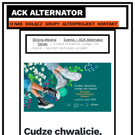
Skip
ACK ALTERNATOR
to
content
O NAS
DOŁĄCZ
GRUPY
ALTERPROJEKT
KONTAKT
Strona główna
Events - ACK Alternator
Taniec
Cudze chwalicie, swego nie
znacie – koncert kończący projekt
Cudze chwalicie,