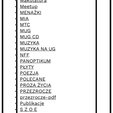
Makulatura
Meetup
MENAŻKI
MIA
MTC
MUG
MUG CD
MUZYKA
MUZYKA NA UG
NFF
PANOPTIKUM
PŁYTY
POEZJA
POLECANE
PROZA ŻYCIA
PRZEZROCZE
przezrocze-pdf
Publikacje
S Z O E