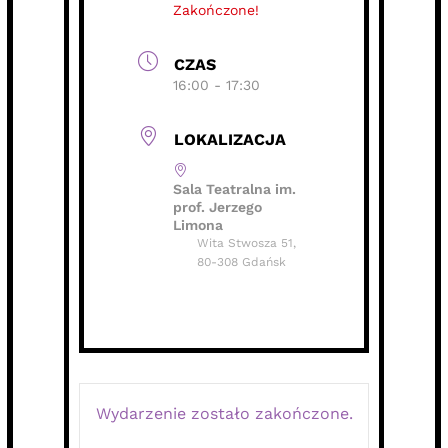
Zakończone!
CZAS
16:00 - 17:30
LOKALIZACJA
Sala Teatralna im.
prof. Jerzego
Limona
Wita Stwosza 51,
80-308 Gdańsk
Wydarzenie zostało zakończone.