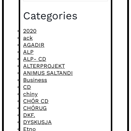
Categories
2020
ack
AGADIR
ALP
ALP- CD
ALTERPROJEKT
ANIMUS SALTANDI
Business
CD
chiny
CHÓR CD
CHÓRUG
DKF.
DYSKUSJA
Etno