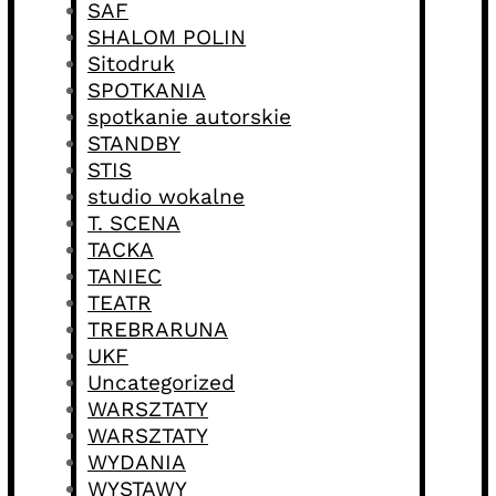
SAF
SHALOM POLIN
Sitodruk
SPOTKANIA
spotkanie autorskie
STANDBY
STIS
studio wokalne
T. SCENA
TACKA
TANIEC
TEATR
TREBRARUNA
UKF
Uncategorized
WARSZTATY
WARSZTATY
WYDANIA
WYSTAWY