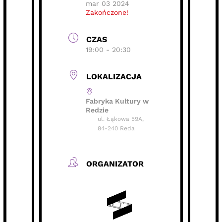
mar 03 2024
Zakończone!
CZAS
19:00 - 20:30
LOKALIZACJA
Fabryka Kultury w
Redzie
ul. Łąkowa 59A,
84-240 Reda
ORGANIZATOR