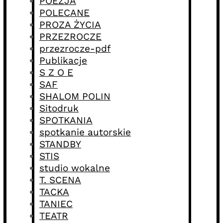
POEZJA
POLECANE
PROZA ŻYCIA
PRZEZROCZE
przezrocze-pdf
Publikacje
S Z O E
SAF
SHALOM POLIN
Sitodruk
SPOTKANIA
spotkanie autorskie
STANDBY
STIS
studio wokalne
T. SCENA
TACKA
TANIEC
TEATR