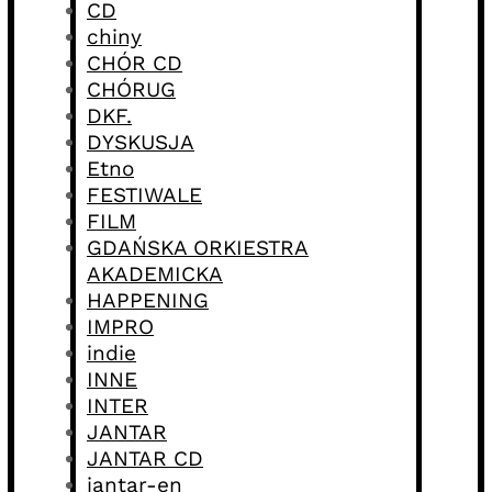
CD
chiny
CHÓR CD
CHÓRUG
DKF.
DYSKUSJA
Etno
FESTIWALE
FILM
GDAŃSKA ORKIESTRA
AKADEMICKA
HAPPENING
IMPRO
indie
INNE
INTER
JANTAR
JANTAR CD
jantar-en