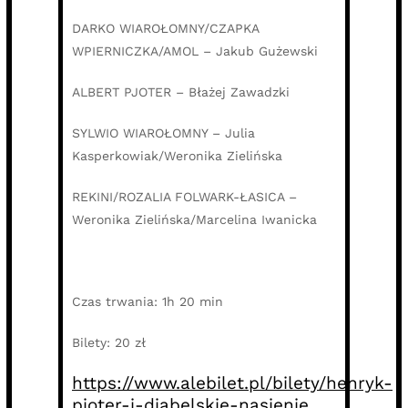
DARKO WIAROŁOMNY/CZAPKA
WPIERNICZKA/AMOL – Jakub Gużewski
ALBERT PJOTER – Błażej Zawadzki
SYLWIO WIAROŁOMNY – Julia
Kasperkowiak/Weronika Zielińska
REKINI/ROZALIA FOLWARK-ŁASICA –
Weronika Zielińska/Marcelina Iwanicka
Czas trwania: 1h 20 min
Bilety: 20 zł
https://www.alebilet.pl/bilety/henryk-
pjoter-i-diabelskie-nasienie