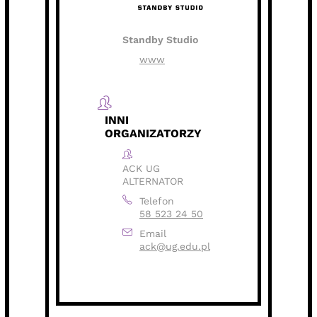
Standby Studio
www
INNI
ORGANIZATORZY
ACK UG
ALTERNATOR
Telefon
58 523 24 50
Email
ack@ug.edu.pl