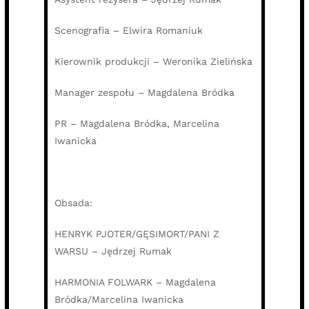
Scenografia – Elwira Romaniuk
Kierownik produkcji – Weronika Zielińska
Manager zespołu – Magdalena Bródka
PR – Magdalena Bródka, Marcelina
Iwanicka
Obsada:
HENRYK PJOTER/GĘSIMORT/PANI Z
WARSU – Jędrzej Rumak
HARMONIA FOLWARK – Magdalena
Bródka/Marcelina Iwanicka