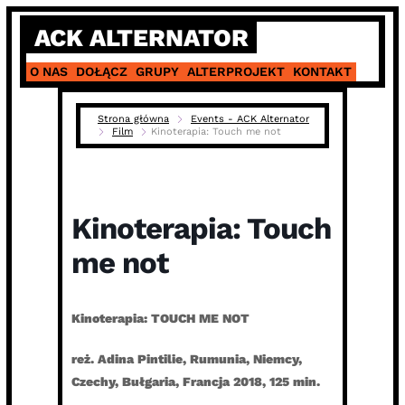
Skip
ACK ALTERNATOR
to
content
O NAS
DOŁĄCZ
GRUPY
ALTERPROJEKT
KONTAKT
Strona główna
Events - ACK Alternator
Film
Kinoterapia: Touch me not
Kinoterapia: Touch
me not
Kinoterapia: TOUCH ME NOT
reż. Adina Pintilie, Rumunia, Niemcy,
Czechy, Bułgaria, Francja 2018, 125 min.