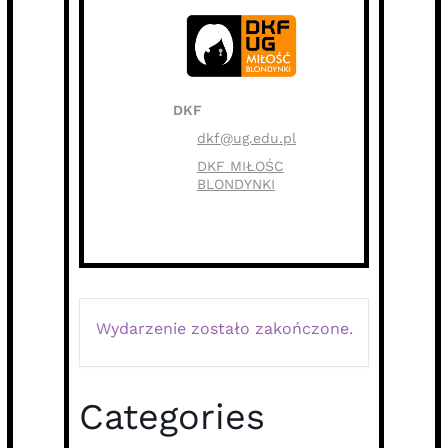
DKF
dkf@ug.edu.pl
DKF MIŁOŚC
BLONDYNKI
Wydarzenie zostało zakończone.
Categories