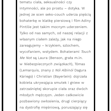
tematu ciała, seksualności czy
intymności, ale po prostu – dotyka. W
jednej ze scen seks-couch uderza pięścią
bohaterkę w klatkę piersiową i film Adiny
Pintilie jest takim mocnym uderzeniem.
Tylko od nas samych, od naszej relacji z
własnym ciałem zależy, jak na niego
zareagujemy – krzykiem, szlochem,
wycofaniem, wstydem. Bohaterami
Touch
Me Not
są Laura (Benson, grała m.in.
w
Niebezpiecznych związkach
), Tómas
(Lemarquis, znany z
Nói Albinói
Dagura
Káriego) i Christian (Bayerlein): dojrzała
kobieta ukrywająca smutek i gniew w
zatrzaśniętej skorupie ciała oraz dwóch
młodych mężczyzn. Jeden całkowicie
pozbawiony owłosienia, drugi cierpiący
na dystrofię mięśniową, poruszający się