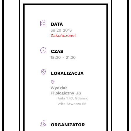
DATA
lis 29 2018
Zakończone!
CZAS
18:30 - 21:30
LOKALIZACJA
Wydział
Filologiczny UG
Aula 1.43, Gdańsk
Wita Stwosza 55
ORGANIZATOR