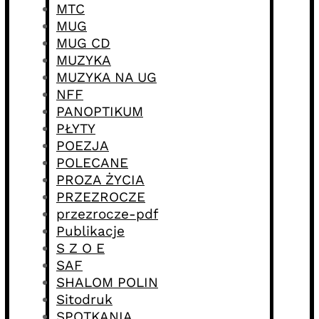
MTC
MUG
MUG CD
MUZYKA
MUZYKA NA UG
NFF
PANOPTIKUM
PŁYTY
POEZJA
POLECANE
PROZA ŻYCIA
PRZEZROCZE
przezrocze-pdf
Publikacje
S Z O E
SAF
SHALOM POLIN
Sitodruk
SPOTKANIA