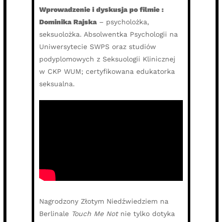
Wprowadzenie i dyskusja po filmie :
Dominika Rajska
– psycholożka,
seksuolożka. Absolwentka Psychologii na
Uniwersytecie SWPS oraz studiów
podyplomowych z Seksuologii Klinicznej
w CKP WUM; certyfikowana edukatorka
seksualna.
Nagrodzony Złotym Niedźwiedziem na
Berlinale
Touch Me Not
nie tylko dotyka