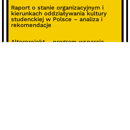
Raport o stanie organizacyjnym i
kierunkach oddziaływania kultury
studenckiej w Polsce – analiza i
rekomendacje
Alterprojekt – program wsparcia
pomysłów
Koncert z okazji 30-lecia DKF „Miłość
Blondynki”
SOCIALS