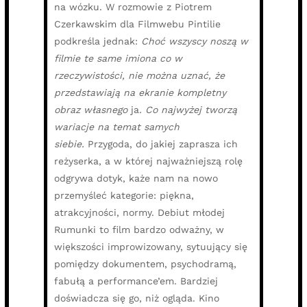
na wózku. W rozmowie z Piotrem
Czerkawskim dla Filmwebu Pintilie
podkreśla jednak:
Choć wszyscy noszą w
filmie te same imiona co w
rzeczywistości, nie można uznać, że
przedstawiają na ekranie kompletny
obraz własnego
ja
. Co najwyżej tworzą
wariacje na temat samych
siebie.
Przygoda, do jakiej zaprasza ich
reżyserka, a w której najważniejszą rolę
odgrywa dotyk, każe nam na nowo
przemyśleć kategorie: piękna,
atrakcyjności, normy. Debiut młodej
Rumunki to film bardzo odważny, w
większości improwizowany, sytuujący się
pomiędzy dokumentem, psychodramą,
fabułą a performance’em. Bardziej
doświadcza się go, niż ogląda. Kino