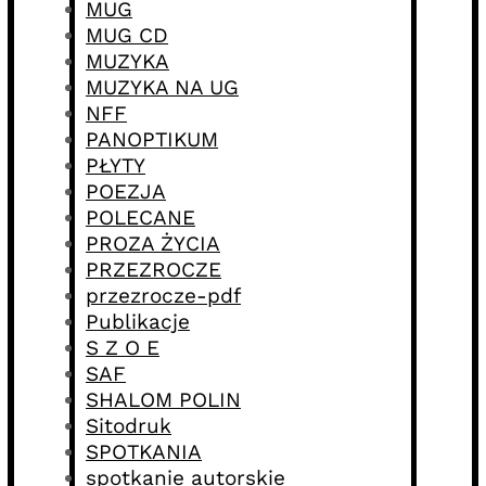
MUG
MUG CD
MUZYKA
MUZYKA NA UG
NFF
PANOPTIKUM
PŁYTY
POEZJA
POLECANE
PROZA ŻYCIA
PRZEZROCZE
przezrocze-pdf
Publikacje
S Z O E
SAF
SHALOM POLIN
Sitodruk
SPOTKANIA
spotkanie autorskie