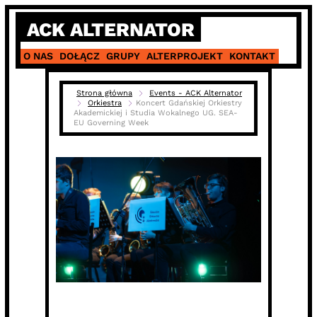
Skip
ACK ALTERNATOR
to
content
O NAS
DOŁĄCZ
GRUPY
ALTERPROJEKT
KONTAKT
Strona główna
Events - ACK Alternator
Orkiestra
Koncert Gdańskiej Orkiestry
Akademickiej i Studia Wokalnego UG. SEA-
EU Governing Week