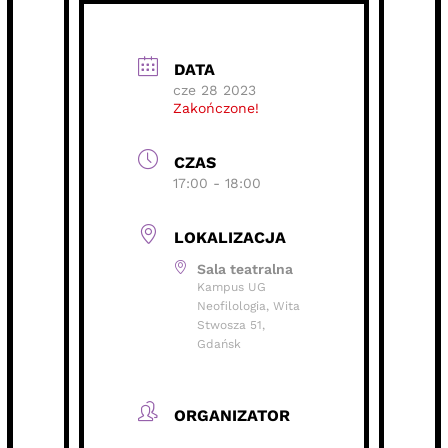
DATA
cze 28 2023
Zakończone!
CZAS
17:00 - 18:00
LOKALIZACJA
Sala teatralna
Kampus UG
Neofilologia, Wita
Stwosza 51,
Gdańsk
ORGANIZATOR