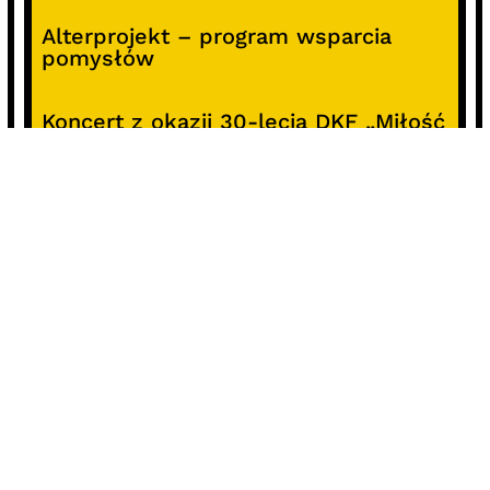
Alterprojekt – program wsparcia
pomysłów
Koncert z okazji 30-lecia DKF „Miłość
Blondynki”
SOCIALS
@facebook
@instagram
@youtube