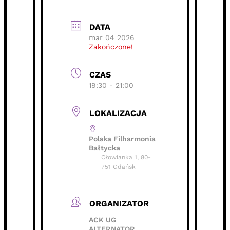
DATA
mar 04 2026
Zakończone!
CZAS
19:30 - 21:00
LOKALIZACJA
Polska Filharmonia
Bałtycka
Ołowianka 1, 80-
751 Gdańsk
ORGANIZATOR
ACK UG
ALTERNATOR