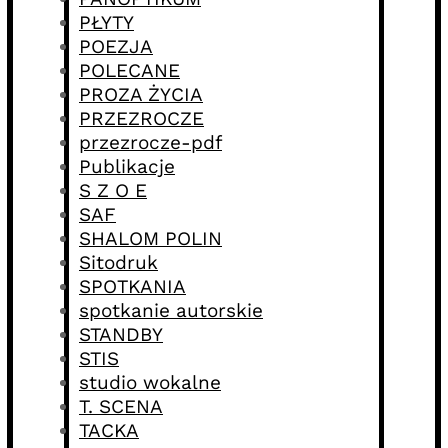
PŁYTY
POEZJA
POLECANE
PROZA ŻYCIA
PRZEZROCZE
przezrocze-pdf
Publikacje
S Z O E
SAF
SHALOM POLIN
Sitodruk
SPOTKANIA
spotkanie autorskie
STANDBY
STIS
studio wokalne
T. SCENA
TACKA