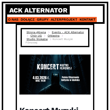
Skip
ACK ALTERNATOR
to
content
O NAS
DOŁĄCZ
GRUPY
ALTERPROJEKT
KONTAKT
Strona główna
Events - ACK Alternator
Chór UG
Orkiestra
Studio Wokalne
Koncert Muzyki
Filmowej