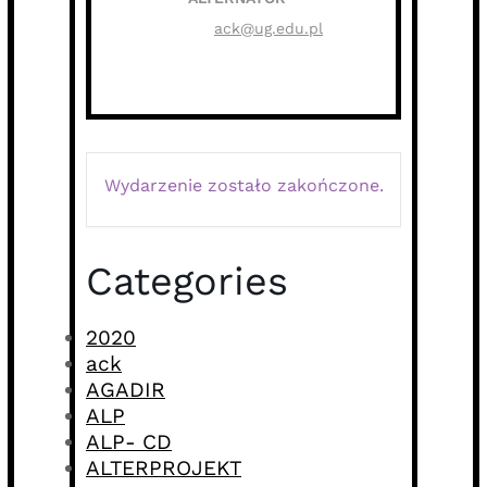
ack@ug.edu.pl
Wydarzenie zostało zakończone.
Categories
2020
ack
AGADIR
ALP
ALP- CD
ALTERPROJEKT