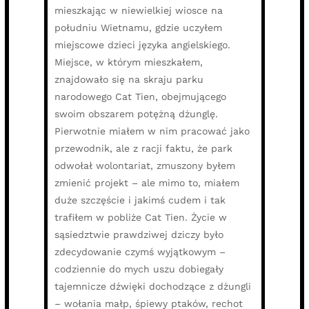
mieszkając w niewielkiej wiosce na
południu Wietnamu, gdzie uczyłem
miejscowe dzieci języka angielskiego.
Miejsce, w którym mieszkałem,
znajdowało się na skraju parku
narodowego Cat Tien, obejmującego
swoim obszarem potężną dżunglę.
Pierwotnie miałem w nim pracować jako
przewodnik, ale z racji faktu, że park
odwołał wolontariat, zmuszony byłem
zmienić projekt – ale mimo to, miałem
duże szczęście i jakimś cudem i tak
trafiłem w pobliże Cat Tien. Życie w
sąsiedztwie prawdziwej dziczy było
zdecydowanie czymś wyjątkowym –
codziennie do mych uszu dobiegały
tajemnicze dźwięki dochodzące z dżungli
– wołania małp, śpiewy ptaków, rechot