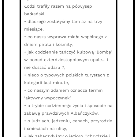
Łodzi trafiły razem na półwysep
bałkański,
• dlaczego zostałyśmy tam aż na trzy
miesiące,
• co nasza wyprawa miała wspólnego z
dniem pirata i kosmity,
• jak codziennie tańczyć kultową ‘Bombę’
w ponad czterdziestopniowym upale… i
nie dostać udaru ?,
• nieco o typowych polskich turystach z
kategorii last minute,
• co naszym zdaniem oznacza termin
‘aktywny wypoczynek’,
• o trybie codziennego życia i sposobie na
zabawę prawdziwych Albańczyków,
• o ludziach, jedzeniu, cenach, przyrodzie
i śmieciach na ulicy,
• jak zahaczyłyśmy o jezioro Ochrydzkie i