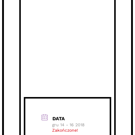
DATA
gru 14 - 16 2018
Zakończone!
CZAS
18:30 - 21:30
LOKALIZACJA
Wydział Nauk
Społecznych
Jana Bażyńskiego 4