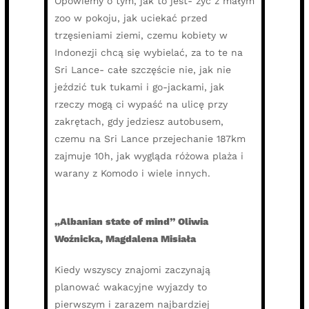
Opowiemy o tym, jak to jest- żyć z małym
zoo w pokoju, jak uciekać przed
trzęsieniami ziemi, czemu kobiety w
Indonezji chcą się wybielać, za to te na
Sri Lance- całe szczęście nie, jak nie
jeździć tuk tukami i go-jackami, jak
rzeczy mogą ci wypaść na ulicę przy
zakrętach, gdy jedziesz autobusem,
czemu na Sri Lance przejechanie 187km
zajmuje 10h, jak wygląda różowa plaża i
warany z Komodo i wiele innych.
„Albanian state of mind” Oliwia
Woźnicka, Magdalena Misiała
Kiedy wszyscy znajomi zaczynają
planować wakacyjne wyjazdy to
pierwszym i zarazem najbardziej