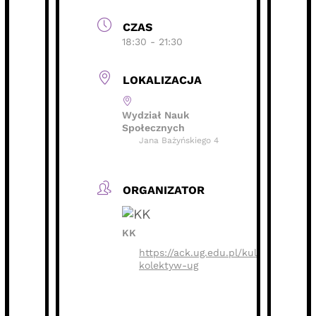
ORGANIZATOR
KK
https://ack.ug.edu.pl/kulturalny-
kolektyw-ug
Wydarzenie zostało zakończone.
HARMONOGRAM