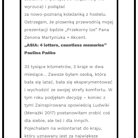
wyrzuca) i podążać
za nowo-poznaną koleżanką z hostelu.
Ostrzegam, że piosenką przewodnią mojej
prezentacji będzie „Przekorny los” Pana
Zenona Martyniuka + Akcent.
„ASIA: 4 letters, countless memories”
Paulina Pańko
33 tysiące kilometrów, 3 kraje w dwa
miesiące… Zawsze byłam osobą, która
bała się latać, bała się eksperymentować
i wychodzić ze swojej strefy komfortu. W
tym roku podjęłam decyzję – koniec z
tym! Zainspirowana opowieścią Ludwiki
(Menażki 2017) postanowiłam zrobić coś
dla siebie, ale też i dla innych.
Pojechałam na wolontariat do kraju,
który uznawany jest za największe