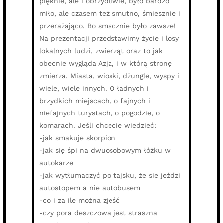
pięknie, ale i obrzydliwie, było bardzo
miło, ale czasem też smutno, śmiesznie i
przerażająco. Bo smacznie było zawsze!
Na prezentacji przedstawimy życie i losy
lokalnych ludzi, zwierząt oraz to jak
obecnie wygląda Azja, i w którą stronę
zmierza. Miasta, wioski, dżungle, wyspy i
wiele, wiele innych. O ładnych i
brzydkich miejscach, o fajnych i
niefajnych turystach, o pogodzie, o
komarach. Jeśli chcecie wiedzieć:
-jak smakuje skorpion
-jak się śpi na dwuosobowym łóżku w
autokarze
-jak wytłumaczyć po tajsku, że się jeździ
autostopem a nie autobusem
-co i za ile można zjeść
-czy pora deszczowa jest straszna