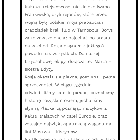
Kałuszu miejscowości nie daleko Iwano
Frankiwska, czyli rejonów, które przed
wojną były polskie, moja prababcia i
pradziadek brali ślub w Tarnopolu. Borys
za to zawsze chciał pojechać po prostu
na wschód. Rosja ciągnęła z jakiegoś
powodu nas wszystkich. Do naszej
trzyosobowej ekipy, dołącza też Marta –
siostra Edyty.
Rosja okazała się piękna, gościnna i pełna
sprzeczności. W ciągu tygodnia
odwiedziliśmy carskie pałace, poznaliśmy
historię rosyjskim okiem, jechaliśmy
słynną Plackartą poznając muzyków z
Kaługi grających w całej Europie, oraz
zostając największą atrakcją wagonu na
lini Moskwa – Kiszyniów.
Na Ukrainie za to szukaliśmy śladów Jana