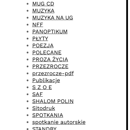
MUG CD
MUZYKA
MUZYKA NA UG
NFF
PANOPTIKUM
PŁYTY
POEZJA
POLECANE
PROZA ŻYCIA
PRZEZROCZE
przezrocze-pdf
Publikacje
S Z O E
SAF
SHALOM POLIN
Sitodruk
SPOTKANIA
spotkanie autorskie
STANDBY