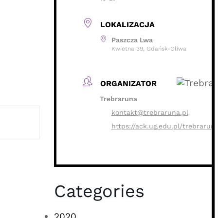
LOKALIZACJA
Paszcza Lwa
Kwietna 39, Gdańsk-Oliwa
ORGANIZATOR
Trebraruna
kontakt@trebraruna.pl
https://ack.ug.edu.pl/trebrarun
Categories
2020