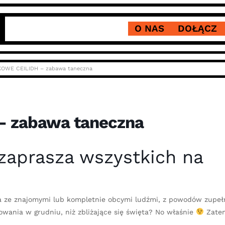
O NAS
DOŁĄCZ
OWE CEILIDH – zabawa taneczna
 zabawa taneczna
aprasza wszystkich na
a ze znajomymi lub kompletnie obcymi ludźmi, z powodów zupeł
towania w grudniu, niż zbliżające się święta? No właśnie
Zate