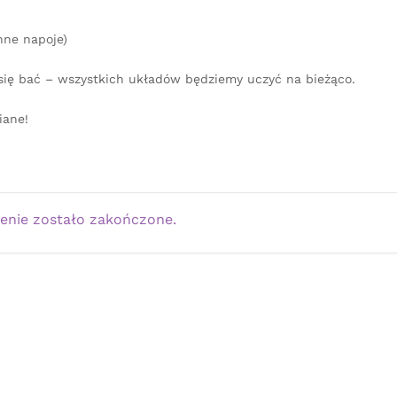
nne napoje)
się bać – wszystkich układów będziemy uczyć na bieżąco.
iane!
enie zostało zakończone.