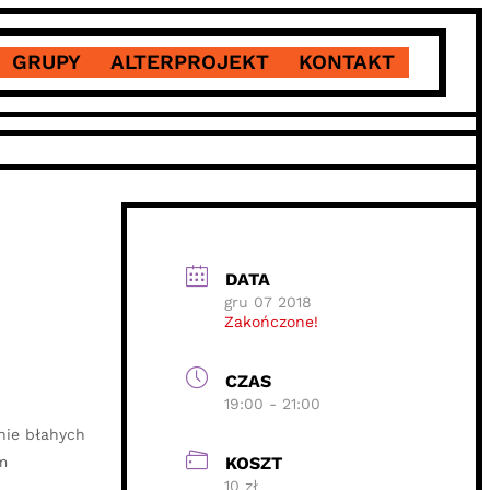
GRUPY
ALTERPROJEKT
KONTAKT
DATA
gru 07 2018
Zakończone!
CZAS
19:00 - 21:00
nie błahych
m
KOSZT
10 zł