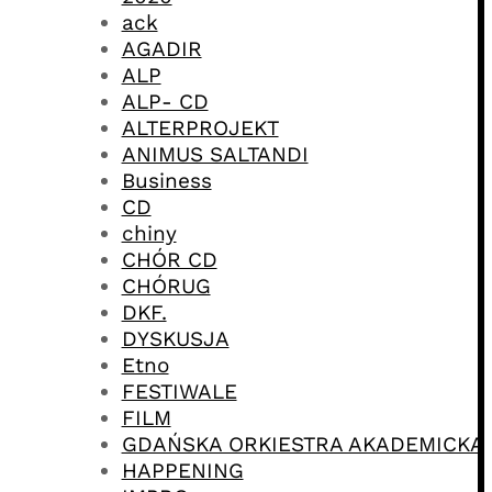
ack
AGADIR
ALP
ALP- CD
ALTERPROJEKT
ANIMUS SALTANDI
Business
CD
chiny
CHÓR CD
CHÓRUG
DKF.
DYSKUSJA
Etno
FESTIWALE
FILM
GDAŃSKA ORKIESTRA AKADEMICKA
HAPPENING