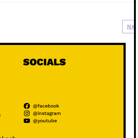
NXT
SOCIALS
@facebook
@instagram
ń
@youtube