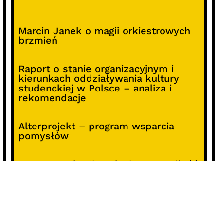
Marcin Janek o magii orkiestrowych
brzmień
Raport o stanie organizacyjnym i
kierunkach oddziaływania kultury
studenckiej w Polsce – analiza i
rekomendacje
Alterprojekt – program wsparcia
pomysłów
Koncert z okazji 30-lecia DKF „Miłość
Blondynki”
SOCIALS