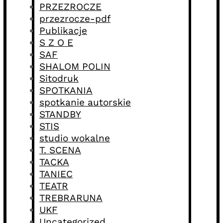
PRZEZROCZE
przezrocze-pdf
Publikacje
S Z O E
SAF
SHALOM POLIN
Sitodruk
SPOTKANIA
spotkanie autorskie
STANDBY
STIS
studio wokalne
T. SCENA
TACKA
TANIEC
TEATR
TREBRARUNA
UKF
Uncategorized