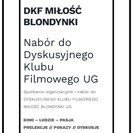
DKF MIŁOŚĆ
BLONDYNKI
Nabór do
Dyskusyjnego
Klubu
Filmowego UG
Spotkanie organizacyjne i nabór do
DYSKUSYJNEGO KLUBU FILMOWEGO
MIŁOŚĆ BLONDYNKI UG
KINO – LUDZIE – PASJA
PRELEKCJE // POKAZY // DYSKUSJE