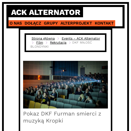
Skip
ACK ALTERNATOR
to
content
O NAS
DOŁĄCZ
GRUPY
ALTERPROJEKT
KONTAKT
Strona główna
Events - ACK Alternator
Film
Rekrutacja
DKF MIŁOŚĆ
BLONDYNKI
Pokaz DKF Furman smierci z
muzyką Kropki