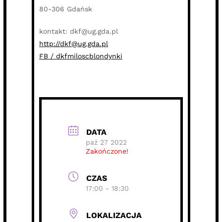
80-306 Gdańsk
kontakt: dkf@ug.gda.pl
http://dkf@ug.gda.pl
FB / dkfmiloscblondynki
DATA
paź 27 2022
Zakończone!
CZAS
17:00 - 18:30
LOKALIZACJA