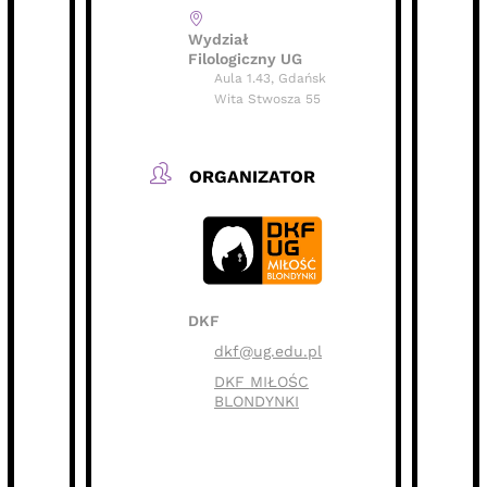
Wydział
Filologiczny UG
Aula 1.43, Gdańsk
Wita Stwosza 55
ORGANIZATOR
DKF
dkf@ug.edu.pl
DKF MIŁOŚC
BLONDYNKI