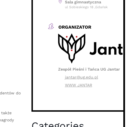
Sala gimnastyczna
ul Sobieskiego 18 ,Gdańsk
ORGANIZATOR
Zespół Pieśni i Tańca UG Jantar
jantar@ug.edu.pl
WWW JANTAR
udentów do
 także
nagrody
Categories