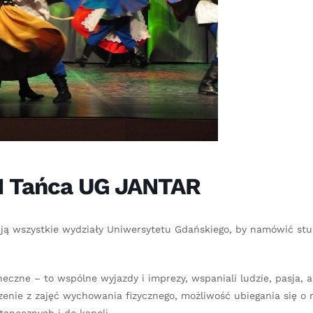
 I Tańca UG JANTAR
nują wszystkie wydziały Uniwersytetu Gdańskiego, by namówić st
eczne – to wspólne wyjazdy i imprezy, wspaniali ludzie, pasja, a
zenie z zajęć wychowania fizycznego, możliwość ubiegania się o 
tanecznych i do kapeli.