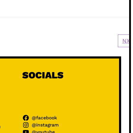
NXT
SOCIALS
@facebook
@instagram
ń
@youtube