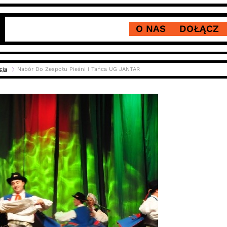
O NAS
DOŁĄCZ
cja
Nabór Do Zespołu Pieśni I Tańca UG JANTAR