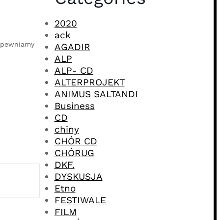
2020
ack
zapewniamy
AGADIR
ALP
ALP- CD
ALTERPROJEKT
ANIMUS SALTANDI
Business
CD
chiny
CHÓR CD
CHÓRUG
DKF.
DYSKUSJA
Etno
FESTIWALE
FILM