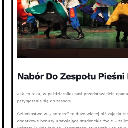
Nabór Do Zespołu Pieśni
Jak co roku, w październiku nasi przedstawiciele opa
przyłączenia się do zespołu.
Członkostwo w „Jantarze” to dużo więcej niż zajęcia tan
dodatkowe bonusy ułatwiające studenckie życie – zalic
Rektora i wiele innych. Zapraszamy studentów do grup 