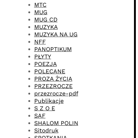
MTC
MUG
MUG CD
MUZYKA
MUZYKA NA UG
NFF
PANOPTIKUM
PŁYTY
POEZJA
POLECANE
PROZA ŻYCIA
PRZEZROCZE
przezrocze-pdf
Publikacje
S Z O E
SAF
SHALOM POLIN
Sitodruk
SPOTKANIA