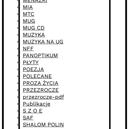
MENAŻKI
MIA
MTC
MUG
MUG CD
MUZYKA
MUZYKA NA UG
NFF
PANOPTIKUM
PŁYTY
POEZJA
POLECANE
PROZA ŻYCIA
PRZEZROCZE
przezrocze-pdf
Publikacje
S Z O E
SAF
SHALOM POLIN