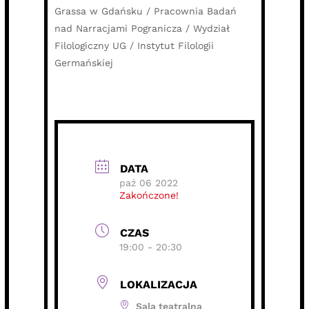
Grassa w Gdańsku / Pracownia Badań
nad Narracjami Pogranicza / Wydział
Filologiczny UG / Instytut Filologii
Germańskiej
DATA
paź 06 2022
Zakończone!
CZAS
19:00 - 20:30
LOKALIZACJA
Sala teatralna