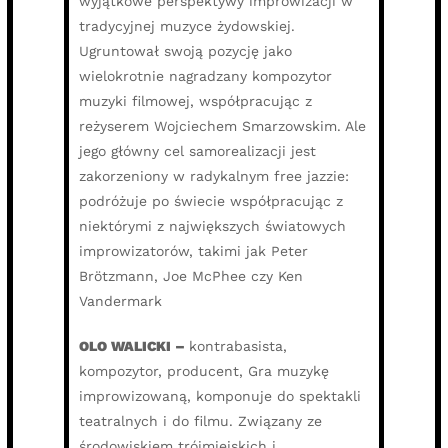
wyjątkowe perspektywy improwizacji w
tradycyjnej muzyce żydowskiej.
Ugruntował swoją pozycję jako
wielokrotnie nagradzany kompozytor
muzyki filmowej, współpracując z
reżyserem Wojciechem Smarzowskim. Ale
jego główny cel samorealizacji jest
zakorzeniony w radykalnym free jazzie:
podróżuje po świecie współpracując z
niektórymi z największych światowych
improwizatorów, takimi jak Peter
Brötzmann, Joe McPhee czy Ken
Vandermark
OLO WALICKI –
kontrabasista,
kompozytor, producent, Gra muzykę
improwizowaną, komponuje do spektakli
teatralnych i do filmu. Związany ze
środowiskiem trójmiejskich i