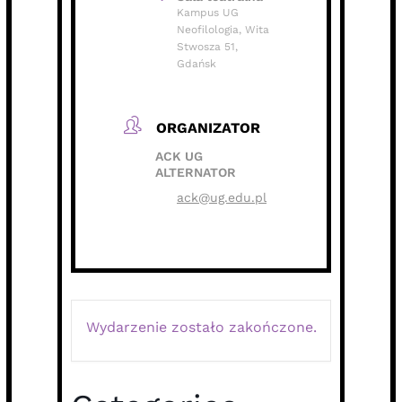
Kampus UG
Neofilologia, Wita
Stwosza 51,
Gdańsk
ORGANIZATOR
ACK UG
ALTERNATOR
ack@ug.edu.pl
Wydarzenie zostało zakończone.