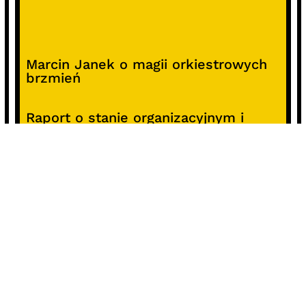
Marcin Janek o magii orkiestrowych
brzmień
Raport o stanie organizacyjnym i
kierunkach oddziaływania kultury
studenckiej w Polsce – analiza i
rekomendacje
Alterprojekt – program wsparcia
pomysłów
Koncert z okazji 30-lecia DKF „Miłość
Blondynki”