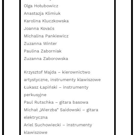
Olga Hołubowicz
Anastazja Klimiuk
Karolina Kluczkowska
Joanna Kovaćs
Michalina Pankiewicz
Zuzanna Winter
Paulina Zaborniak
Zuzanna Zaborowska
Krzysztof Majda – kierownictwo
artystyczne, instrumenty klawiszowe
Łukasz Łapiński – instrumenty
perkusyjne
Paul Rutschka – gitara basowa
Michał „Wierzba” Saidowski – gitara
elektryczna
Ariel Suchowiecki – instrumenty
klawiszowe