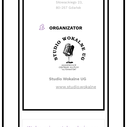
Słowackiego 23,
80-257 Gdańsk
ORGANIZATOR
Studio Wokalne UG
www.studio.wokalne