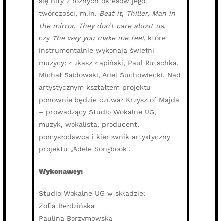
się hity z różnych okresów jego
twórczości, m.in.
Beat it
,
Thiller
,
Man in
the mirror
,
They don’t care about us
,
czy
The way you make me feel
, które
instrumentalnie wykonają świetni
muzycy: Łukasz Łapiński, Paul Rutschka,
Michał Saidowski, Ariel Suchowiecki. Nad
artystycznym kształtem projektu
ponownie będzie czuwał Krzysztof Majda
– prowadzący Studio Wokalne UG,
muzyk, wokalista, producent,
pomysłodawca i kierownik artystyczny
projektu „Adele Songbook”.
Wykonawcy:
Studio Wokalne UG w składzie:
Zofia Bełdzińska
Paulina Borzymowska