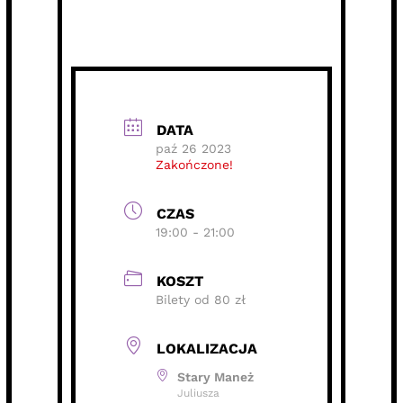
DATA
paź 26 2023
Zakończone!
CZAS
19:00 - 21:00
KOSZT
Bilety od 80 zł
LOKALIZACJA
Stary Maneż
Juliusza