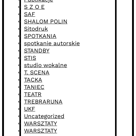
S Z O E
SAF
SHALOM POLIN
Sitodruk
SPOTKANIA
spotkanie autorskie
STANDBY
STIS
studio wokalne
T. SCENA
TACKA
TANIEC
TEATR
TREBRARUNA
UKF
Uncategorized
WARSZTATY
WARSZTATY