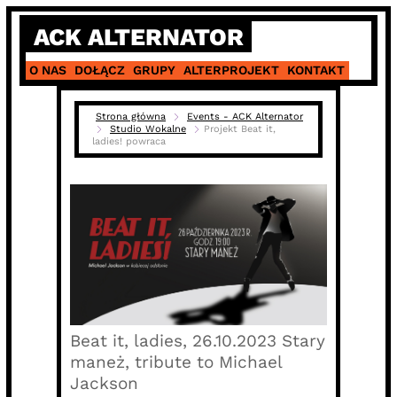
Skip
ACK ALTERNATOR
to
content
O NAS
DOŁĄCZ
GRUPY
ALTERPROJEKT
KONTAKT
Strona główna
Events - ACK Alternator
Studio Wokalne
Projekt Beat it,
ladies! powraca
Beat it, ladies, 26.10.2023 Stary
maneż, tribute to Michael
Jackson