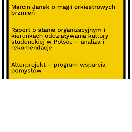
Marcin Janek o magii orkiestrowych
brzmień
Raport o stanie organizacyjnym i
kierunkach oddziaływania kultury
studenckiej w Polsce – analiza i
rekomendacje
Alterprojekt – program wsparcia
pomysłów
Koncert z okazji 30-lecia DKF „Miłość
Blondynki”
SOCIALS