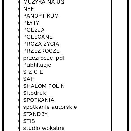
MUZYKA NA UG
NFF
PANOPTIKUM
PŁYTY
POEZJA
POLECANE
PROZA ŻYCIA
PRZEZROCZE
przezrocze-pdf
Publikacje
S Z O E
SAF
SHALOM POLIN
Sitodruk
SPOTKANIA
spotkanie autorskie
STANDBY
STIS
studio wokalne