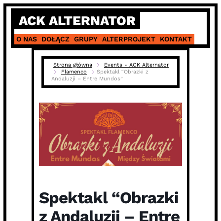
Skip
ACK ALTERNATOR
to
content
O NAS
DOŁĄCZ
GRUPY
ALTERPROJEKT
KONTAKT
Strona główna
Events - ACK Alternator
Flamenco
Spektakl “Obrazki z
Andaluzji – Entre Mundos”
Spektakl “Obrazki
z Andaluzji – Entre