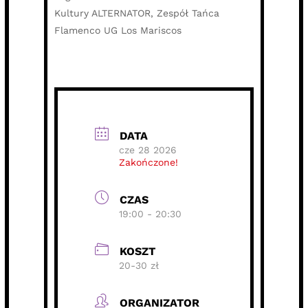
Kultury ALTERNATOR, Zespół Tańca
Flamenco UG Los Mariscos
DATA
cze 28 2026
Zakończone!
CZAS
19:00 - 20:30
KOSZT
20-30 zł
ORGANIZATOR