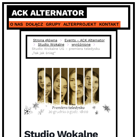
Skip
ACK ALTERNATOR
to
content
O NAS
DOŁĄCZ
GRUPY
ALTERPROJEKT
KONTAKT
Strona główna
Events - ACK Alternator
Studio Wokalne
wyróżnione
Studio Wokalne UG – premiera teledysku
„Tak jak śnieg”
Studio Wokalne