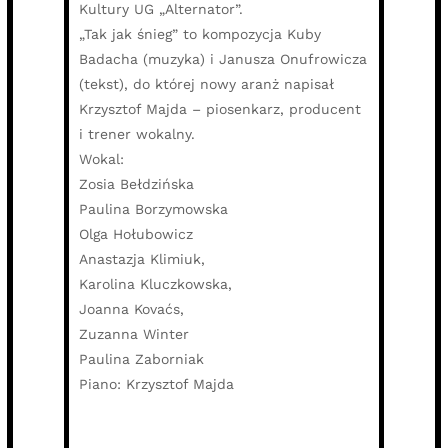
Kultury UG „Alternator”.
„Tak jak śnieg” to kompozycja Kuby
Badacha (muzyka) i Janusza Onufrowicza
(tekst), do której nowy aranż napisał
Krzysztof Majda – piosenkarz, producent
i trener wokalny.
Wokal:
Zosia Bełdzińska
Paulina Borzymowska
Olga Hołubowicz
Anastazja Klimiuk,
Karolina Kluczkowska,
Joanna Kovaćs,
Zuzanna Winter
Paulina Zaborniak
Piano: Krzysztof Majda