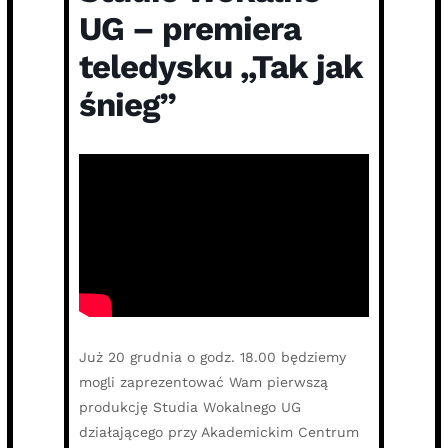
UG – premiera
teledysku „Tak jak
śnieg”
Już 20 grudnia o godz. 18.00 będziemy
mogli zaprezentować Wam pierwszą
produkcję Studia Wokalnego UG
działającego przy Akademickim Centrum