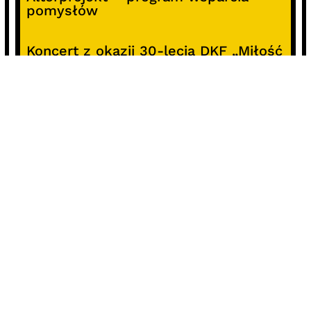
pomysłów
Koncert z okazji 30-lecia DKF „Miłość
Blondynki”
SOCIALS
@facebook
@instagram
@youtube