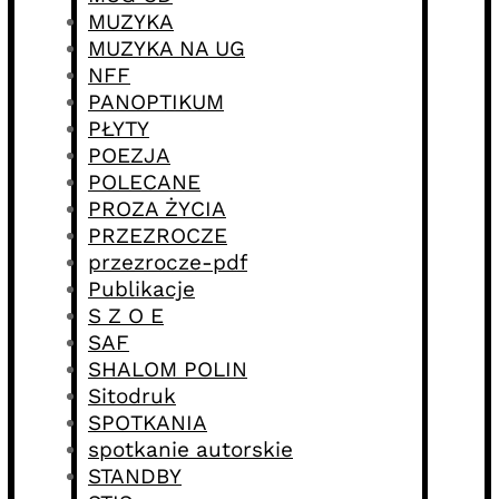
MUZYKA
MUZYKA NA UG
NFF
PANOPTIKUM
PŁYTY
POEZJA
POLECANE
PROZA ŻYCIA
PRZEZROCZE
przezrocze-pdf
Publikacje
S Z O E
SAF
SHALOM POLIN
Sitodruk
SPOTKANIA
spotkanie autorskie
STANDBY