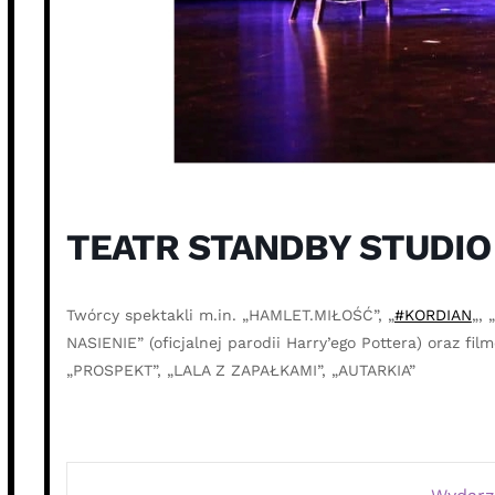
TEATR STANDBY STUDIO
Twórcy spektakli m.in. „HAMLET.MIŁOŚĆ”, „
#KORDIAN
„,
NASIENIE” (oficjalnej parodii Harry’ego Pottera) oraz 
„PROSPEKT”, „LALA Z ZAPAŁKAMI”, „AUTARKIA”