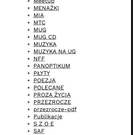
Meetup
MENAŻKI
MIA
MTC
MUG
MUG CD
MUZYKA
MUZYKA NA UG
NFF
PANOPTIKUM
PŁYTY
POEZJA
POLECANE
PROZA ŻYCIA
PRZEZROCZE
przezrocze-pdf
Publikacje
S Z O E
SAF