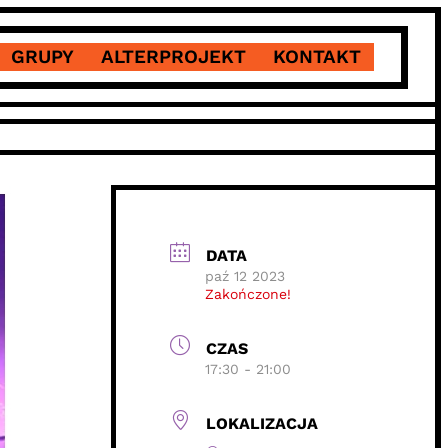
GRUPY
ALTERPROJEKT
KONTAKT
DATA
paź 12 2023
Zakończone!
CZAS
17:30 - 21:00
LOKALIZACJA