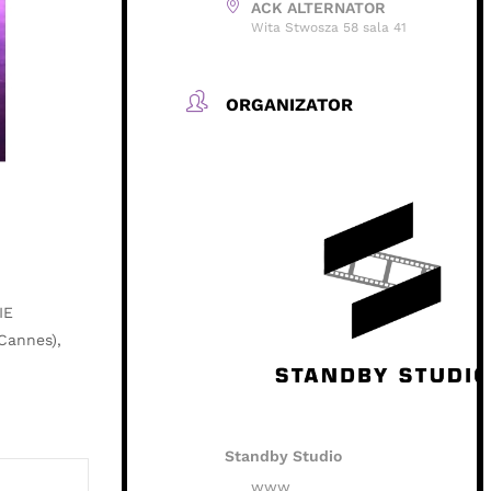
ACK ALTERNATOR
Wita Stwosza 58 sala 41
ORGANIZATOR
IE
Cannes),
Standby Studio
www