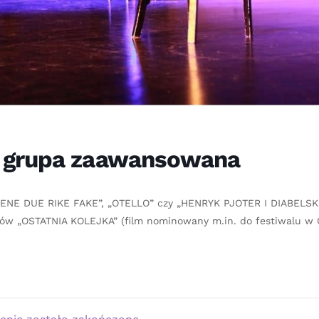
 grupa zaawansowana
 „ENE DUE RIKE FAKE”, „OTELLO” czy „HENRYK PJOTER I DIABELSK
filmów „OSTATNIA KOLEJKA” (film nominowany m.in. do festiwalu w 