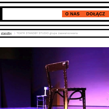
O NAS
DOŁĄCZ
standby
TEATR STANDBY STUDIO grupa zaawansowana