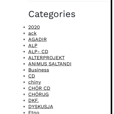
Categories
2020
ack
AGADIR
ALP
ALP- CD
ALTERPROJEKT
ANIMUS SALTANDI
Business
CD
chiny
CHÓR CD
CHÓRUG
DKF.
DYSKUSJA
Etno