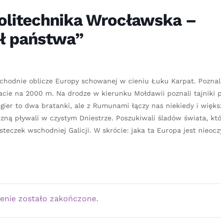
olitechnika Wrocławska –
ół państwa”
chodnie oblicze Europy schowanej w cieniu Łuku Karpat. Poznal
cie na 2000 m. Na drodze w kierunku Mołdawii poznali tajniki p
Węgier to dwa bratanki, ale z Rumunami łączy nas niekiedy i więks
zną pływali w czystym Dniestrze. Poszukiwali śladów świata, któ
eczek wschodniej Galicji. W skrócie: jaka ta Europa jest nieocz
enie zostało zakończone.