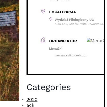
LOKALIZACJA
Wydział Filologiczny UG
Aula 1.43, Gdańsk Wita Stwosza 55
ORGANIZATOR
Menażki
menazki@ug.edu.pl
Categories
2020
ack