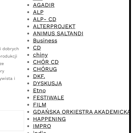
AGADIR
ALP
ALP- CD
ALTERPROJEKT
ANIMUS SALTANDI
Business
CD
i dobrych
chiny
rodukcji
CHÓR CD
ze
CHÓRUG
ry
DKF.
ywista i
DYSKUSJA
Etno
FESTIWALE
FILM
GDAŃSKA ORKIESTRA AKADEMICKA
HAPPENING
IMPRO