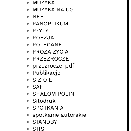
MUZYKA
MUZYKA NA UG
NFF
PANOPTIKUM
PŁYTY
POEZJA
POLECANE
PROZA ŻYCIA
PRZEZROCZE
przezrocze-pdf
Publikacje
S Z O E
SAF
SHALOM POLIN
Sitodruk
SPOTKANIA
spotkanie autorskie
STANDBY
STIS