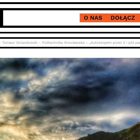
O NAS
DOŁĄCZ
Tomasz Gniazdowski – Politechnika Wrocławska – „Autostopem przez 5 i pół pa