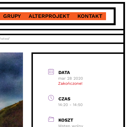
GRUPY
ALTERPROJEKT
KONTAKT
ństwa”
DATA
mar 28 2020
Zakończone!
CZAS
14:20 - 14:50
KOSZT
Wstęp wolny