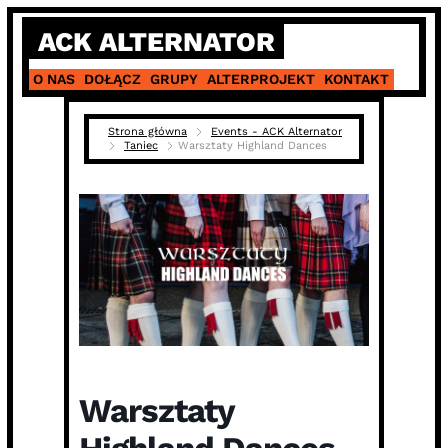
Skip
ACK ALTERNATOR
to
content
O NAS
DOŁĄCZ
GRUPY
ALTERPROJEKT
KONTAKT
Strona główna
Events - ACK Alternator
Taniec
Warsztaty Highland Dances
Warsztaty