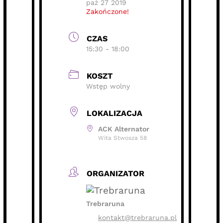
paź 27 2019
Zakończone!
CZAS
15:30 - 18:00
KOSZT
Wstęp wolny
LOKALIZACJA
ACK Alternator
Wita Stwosza 58
ORGANIZATOR
Trebraruna
kontakt@trebraruna.pl