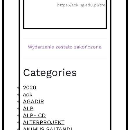
https://ack.ug.edu.pl/trebraruna
Wydarzenie zostało zakończone.
Categories
2020
ack
AGADIR
ALP
ALP- CD
ALTERPROJEKT
ANIMUS SALTANDI