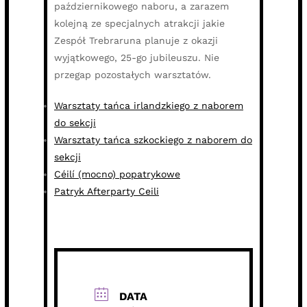
październikowego naboru, a zarazem
kolejną ze specjalnych atrakcji jakie
Zespół Trebraruna planuje z okazji
wyjątkowego, 25-go jubileuszu. Nie
przegap pozostałych warsztatów.
Warsztaty tańca irlandzkiego z naborem
do sekcji
Warsztaty tańca szkockiego z naborem do
sekcji
Céilí (mocno) popatrykowe
Patryk Afterparty Ceili
DATA