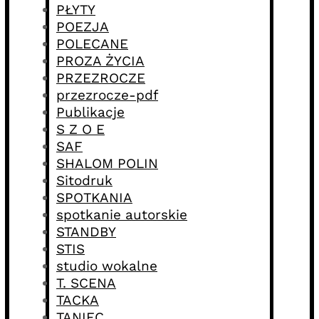
PŁYTY
POEZJA
POLECANE
PROZA ŻYCIA
PRZEZROCZE
przezrocze-pdf
Publikacje
S Z O E
SAF
SHALOM POLIN
Sitodruk
SPOTKANIA
spotkanie autorskie
STANDBY
STIS
studio wokalne
T. SCENA
TACKA
TANIEC